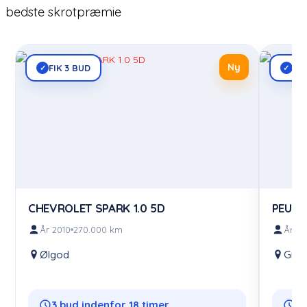
bedste skrotpræmie
Ny
FIK 3 BUD
FIK
✓
✓
CHEVROLET SPARK 1.0 5D
PEUGE
År 2010
270.000 km
År 19
Ølgod
Gre
3 bud indenfor 18 timer
3 