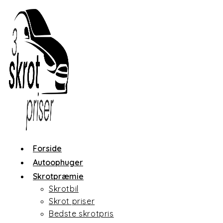
Skip
to
content
Forside
Autoophuger
Skrotpræmie
Skrotbil
Skrot priser
Bedste skrotpris