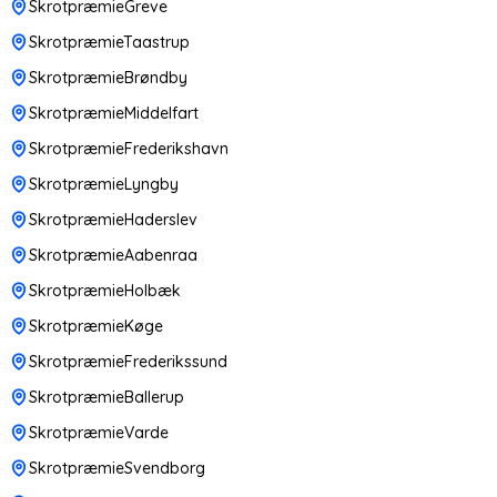
SkrotpræmieGreve
SkrotpræmieTaastrup
SkrotpræmieBrøndby
SkrotpræmieMiddelfart
SkrotpræmieFrederikshavn
SkrotpræmieLyngby
SkrotpræmieHaderslev
SkrotpræmieAabenraa
SkrotpræmieHolbæk
SkrotpræmieKøge
SkrotpræmieFrederikssund
SkrotpræmieBallerup
SkrotpræmieVarde
SkrotpræmieSvendborg