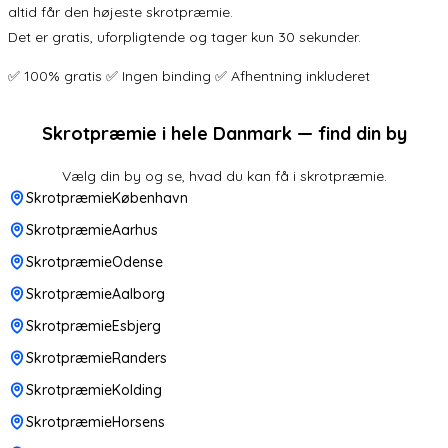
altid får den højeste skrotpræmie.
Det er gratis, uforpligtende og tager kun 30 sekunder.
✅ 100% gratis ✅ Ingen binding ✅ Afhentning inkluderet
Skrotpræmie i hele Danmark — find din by
Vælg din by og se, hvad du kan få i skrotpræmie.
SkrotpræmieKøbenhavn
SkrotpræmieAarhus
SkrotpræmieOdense
SkrotpræmieAalborg
SkrotpræmieEsbjerg
SkrotpræmieRanders
SkrotpræmieKolding
SkrotpræmieHorsens