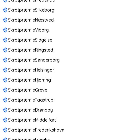
SkrotpræmieSilkeborg
SkrotpræmieNæstved
SkrotpræmieViborg
SkrotpræmieSlagelse
SkrotpræmieRingsted
SkrotpræmieSønderborg
SkrotpræmieHelsingør
SkrotpræmieHjørring
SkrotpræmieGreve
SkrotpræmieTaastrup
SkrotpræmieBrøndby
SkrotpræmieMiddelfart
SkrotpræmieFrederikshavn
SkrotpræmieLyngby