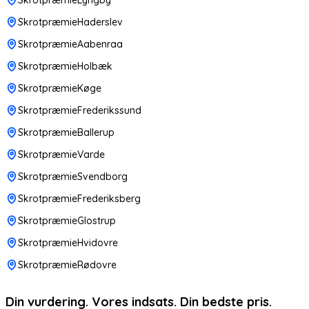
SkrotpræmieHaderslev
SkrotpræmieAabenraa
SkrotpræmieHolbæk
SkrotpræmieKøge
SkrotpræmieFrederikssund
SkrotpræmieBallerup
SkrotpræmieVarde
SkrotpræmieSvendborg
SkrotpræmieFrederiksberg
SkrotpræmieGlostrup
SkrotpræmieHvidovre
SkrotpræmieRødovre
Din vurdering. Vores indsats. Din bedste pris.