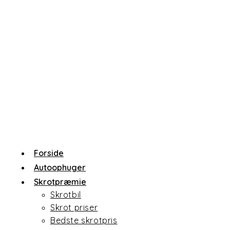
Skip
to
content
Forside
Autoophuger
Skrotpræmie
Skrotbil
Skrot priser
Bedste skrotpris