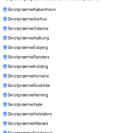
SkrotpræmieKøbenhavn
SkrotpræmieAarhus
SkrotpræmieOdense
SkrotpræmieAalborg
SkrotpræmieEsbjerg
SkrotpræmieRanders
SkrotpræmieKolding
SkrotpræmieHorsens
SkrotpræmieRoskilde
SkrotpræmieHerning
SkrotpræmieVejle
SkrotpræmieHolstebro
SkrotpræmieHillerød
SkrotpræmieFredericia