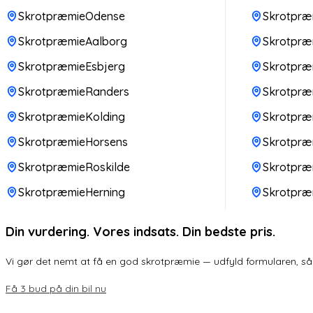
SkrotpræmieOdense
Skrotpræm
SkrotpræmieAalborg
Skrotpræm
SkrotpræmieEsbjerg
Skrotpræ
SkrotpræmieRanders
Skrotpr
SkrotpræmieKolding
Skrotpræ
SkrotpræmieHorsens
Skrotpræ
SkrotpræmieRoskilde
Skrotpræ
SkrotpræmieHerning
Skrotpræ
Din vurdering. Vores indsats. Din bedste pris.
Vi gør det nemt at få en god skrotpræmie — udfyld formularen, så k
Få 3 bud på din bil nu