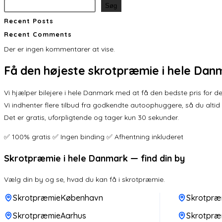
Søg
Recent Posts
Recent Comments
Der er ingen kommentarer at vise.
Få den
højeste skrotpræmie
i hele Dan
Vi hjælper bilejere i hele Danmark med at få den bedste pris for der
Vi indhenter flere tilbud fra godkendte autoophuggere, så du altid
Det er gratis, uforpligtende og tager kun 30 sekunder.
✅ 100% gratis ✅ Ingen binding ✅ Afhentning inkluderet
Skrotpræmie i hele Danmark — find din by
Vælg din by og se, hvad du kan få i skrotpræmie.
SkrotpræmieKøbenhavn
Skrotpræ
SkrotpræmieAarhus
Skrotpræ