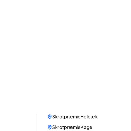
SkrotpræmieHolbæk
SkrotpræmieKøge