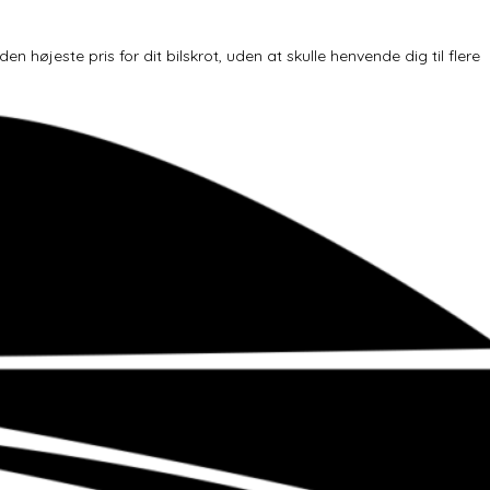
højeste pris for dit bilskrot, uden at skulle henvende dig til flere