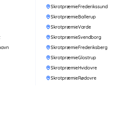
SkrotpræmieFrederikssund
SkrotpræmieBallerup
SkrotpræmieVarde
t
SkrotpræmieSvendborg
havn
SkrotpræmieFrederiksberg
SkrotpræmieGlostrup
v
SkrotpræmieHvidovre
SkrotpræmieRødovre