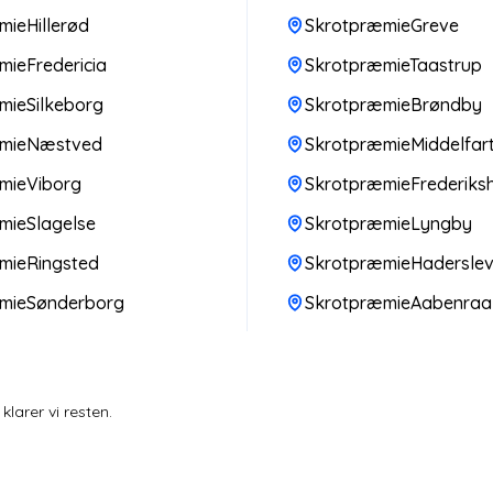
ieHillerød
SkrotpræmieGreve
ieFredericia
SkrotpræmieTaastrup
mieSilkeborg
SkrotpræmieBrøndby
æmieNæstved
SkrotpræmieMiddelfar
mieViborg
SkrotpræmieFrederiks
mieSlagelse
SkrotpræmieLyngby
mieRingsted
SkrotpræmieHadersle
mieSønderborg
SkrotpræmieAabenraa
larer vi resten.