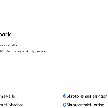
mark
es skrotbil.
 får den højeste skrotpræmie.
mieVejle
SkrotpræmieHelsingør
mieHolstebro
SkrotpræmieHjørring