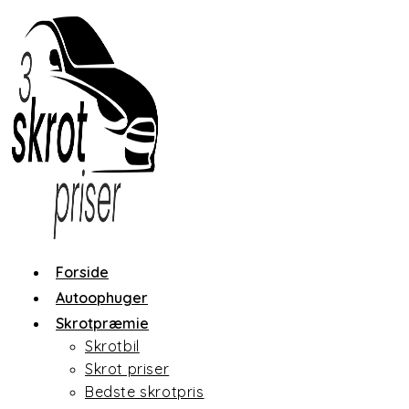
Skip
to
content
Forside
Autoophuger
Skrotpræmie
Skrotbil
Skrot priser
Bedste skrotpris