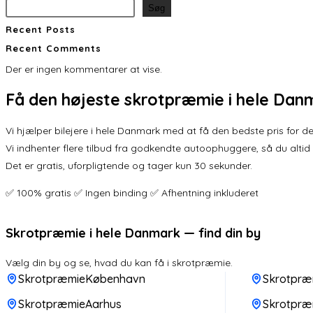
Søg
Recent Posts
Recent Comments
Der er ingen kommentarer at vise.
Få den
højeste skrotpræmie
i hele Dan
Vi hjælper bilejere i hele Danmark med at få den bedste pris for der
Vi indhenter flere tilbud fra godkendte autoophuggere, så du altid
Det er gratis, uforpligtende og tager kun 30 sekunder.
✅ 100% gratis ✅ Ingen binding ✅ Afhentning inkluderet
Skrotpræmie i hele Danmark — find din by
Vælg din by og se, hvad du kan få i skrotpræmie.
SkrotpræmieKøbenhavn
Skrotpræ
SkrotpræmieAarhus
Skrotpræ