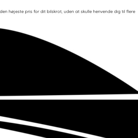
højeste pris for dit bilskrot, uden at skulle henvende dig til flere