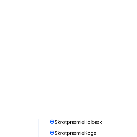
SkrotpræmieHolbæk
SkrotpræmieKøge