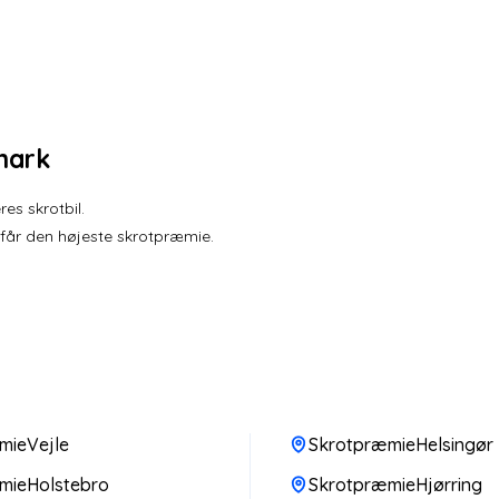
mark
es skrotbil.
 får den højeste skrotpræmie.
mieVejle
SkrotpræmieHelsingør
mieHolstebro
SkrotpræmieHjørring