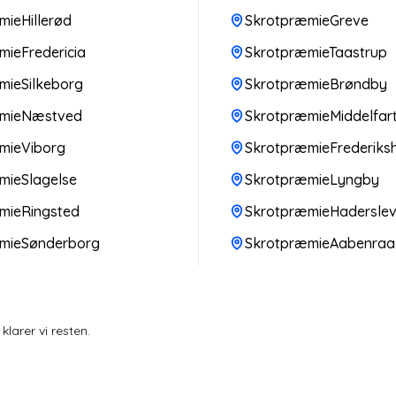
ieHillerød
SkrotpræmieGreve
ieFredericia
SkrotpræmieTaastrup
mieSilkeborg
SkrotpræmieBrøndby
æmieNæstved
SkrotpræmieMiddelfar
mieViborg
SkrotpræmieFrederiks
mieSlagelse
SkrotpræmieLyngby
mieRingsted
SkrotpræmieHadersle
mieSønderborg
SkrotpræmieAabenraa
larer vi resten.