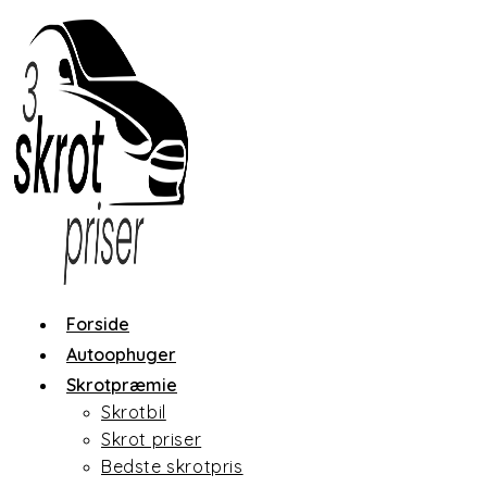
Skip
to
content
Forside
Autoophuger
Skrotpræmie
Skrotbil
Skrot priser
Bedste skrotpris