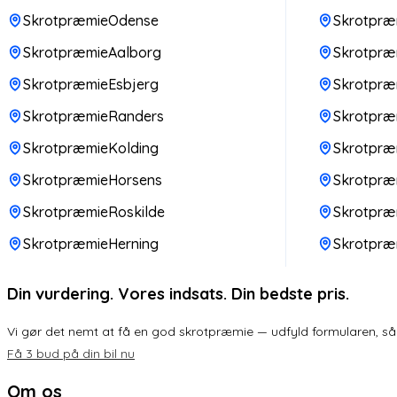
SkrotpræmieOdense
Skrotpræm
SkrotpræmieAalborg
Skrotpræm
SkrotpræmieEsbjerg
Skrotpræ
SkrotpræmieRanders
Skrotpr
SkrotpræmieKolding
Skrotpræ
SkrotpræmieHorsens
Skrotpræ
SkrotpræmieRoskilde
Skrotpræ
SkrotpræmieHerning
Skrotpræ
Din vurdering. Vores indsats. Din bedste pris.
Vi gør det nemt at få en god skrotpræmie — udfyld formularen, så k
Få 3 bud på din bil nu
Om os