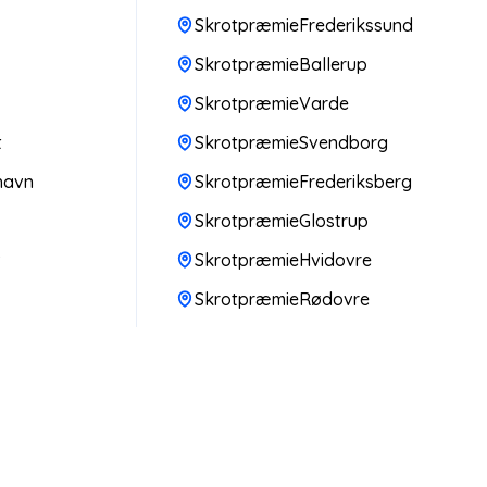
SkrotpræmieFrederikssund
SkrotpræmieBallerup
SkrotpræmieVarde
t
SkrotpræmieSvendborg
havn
SkrotpræmieFrederiksberg
SkrotpræmieGlostrup
v
SkrotpræmieHvidovre
SkrotpræmieRødovre