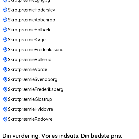
SkrotpræmieHaderslev
SkrotpræmieAabenraa
SkrotpræmieHolbæk
SkrotpræmieKøge
SkrotpræmieFrederikssund
SkrotpræmieBallerup
SkrotpræmieVarde
SkrotpræmieSvendborg
SkrotpræmieFrederiksberg
SkrotpræmieGlostrup
SkrotpræmieHvidovre
SkrotpræmieRødovre
Din vurdering. Vores indsats. Din bedste pris.