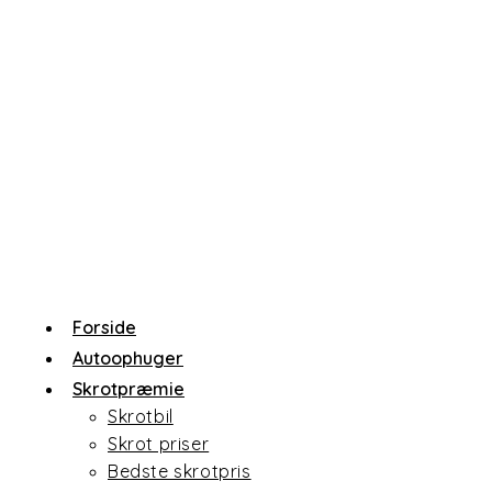
Skip
to
content
Forside
Autoophuger
Skrotpræmie
Skrotbil
Skrot priser
Bedste skrotpris