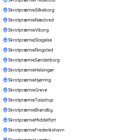
SkrotpræmieSilkeborg
SkrotpræmieNæstved
SkrotpræmieViborg
SkrotpræmieSlagelse
SkrotpræmieRingsted
SkrotpræmieSønderborg
SkrotpræmieHelsingør
SkrotpræmieHjørring
SkrotpræmieGreve
SkrotpræmieTaastrup
SkrotpræmieBrøndby
SkrotpræmieMiddelfart
SkrotpræmieFrederikshavn
SkrotpræmieLyngby