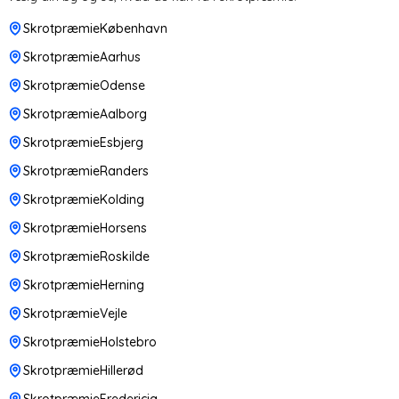
SkrotpræmieKøbenhavn
SkrotpræmieAarhus
SkrotpræmieOdense
SkrotpræmieAalborg
SkrotpræmieEsbjerg
SkrotpræmieRanders
SkrotpræmieKolding
SkrotpræmieHorsens
SkrotpræmieRoskilde
SkrotpræmieHerning
SkrotpræmieVejle
SkrotpræmieHolstebro
SkrotpræmieHillerød
SkrotpræmieFredericia