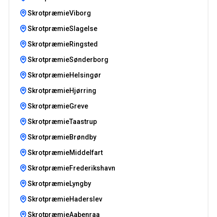
SkrotpræmieViborg
SkrotpræmieSlagelse
SkrotpræmieRingsted
SkrotpræmieSønderborg
SkrotpræmieHelsingør
SkrotpræmieHjørring
SkrotpræmieGreve
SkrotpræmieTaastrup
SkrotpræmieBrøndby
SkrotpræmieMiddelfart
SkrotpræmieFrederikshavn
SkrotpræmieLyngby
SkrotpræmieHaderslev
SkrotpræmieAabenraa