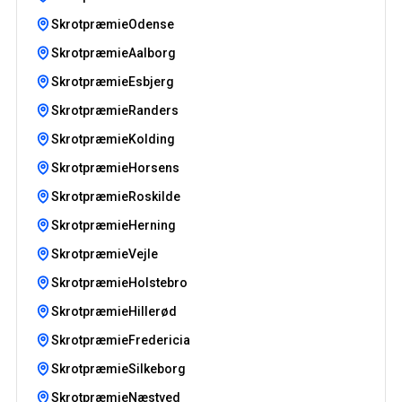
SkrotpræmieOdense
SkrotpræmieAalborg
SkrotpræmieEsbjerg
SkrotpræmieRanders
SkrotpræmieKolding
SkrotpræmieHorsens
SkrotpræmieRoskilde
SkrotpræmieHerning
SkrotpræmieVejle
SkrotpræmieHolstebro
SkrotpræmieHillerød
SkrotpræmieFredericia
SkrotpræmieSilkeborg
SkrotpræmieNæstved