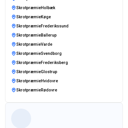
SkrotpræmieHolbæk
SkrotpræmieKøge
SkrotpræmieFrederikssund
SkrotpræmieBallerup
SkrotpræmieVarde
SkrotpræmieSvendborg
SkrotpræmieFrederiksberg
SkrotpræmieGlostrup
SkrotpræmieHvidovre
SkrotpræmieRødovre