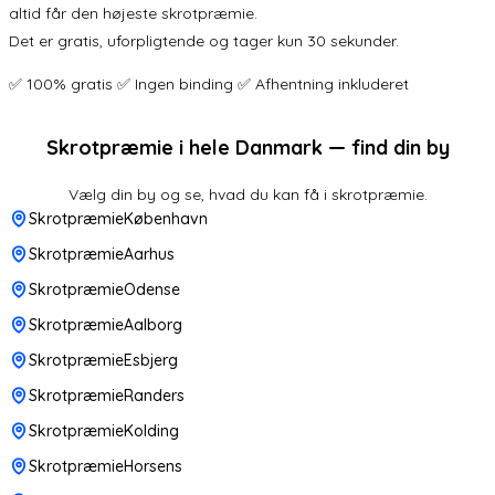
altid får den højeste skrotpræmie.
Det er gratis, uforpligtende og tager kun 30 sekunder.
✅ 100% gratis ✅ Ingen binding ✅ Afhentning inkluderet
Skrotpræmie i hele Danmark — find din by
Vælg din by og se, hvad du kan få i skrotpræmie.
SkrotpræmieKøbenhavn
SkrotpræmieAarhus
SkrotpræmieOdense
SkrotpræmieAalborg
SkrotpræmieEsbjerg
SkrotpræmieRanders
SkrotpræmieKolding
SkrotpræmieHorsens