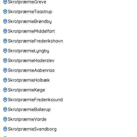
SkrotpræmieGreve
SkrotpræmieTaastrup
SkrotpræmieBrøndby
SkrotpræmieMiddelfart
SkrotpræmieFrederikshavn
SkrotpræmieLyngby
SkrotpræmieHaderslev
SkrotpræmieAabenraa
SkrotpræmieHolbæk
SkrotpræmieKøge
SkrotpræmieFrederikssund
SkrotpræmieBallerup
SkrotpræmieVarde
SkrotpræmieSvendborg