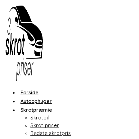
Skip
to
content
Forside
Autoophuger
Skrotpræmie
Skrotbil
Skrot priser
Bedste skrotpris