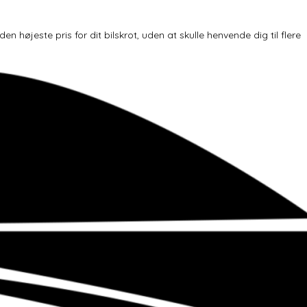
højeste pris for dit bilskrot, uden at skulle henvende dig til flere