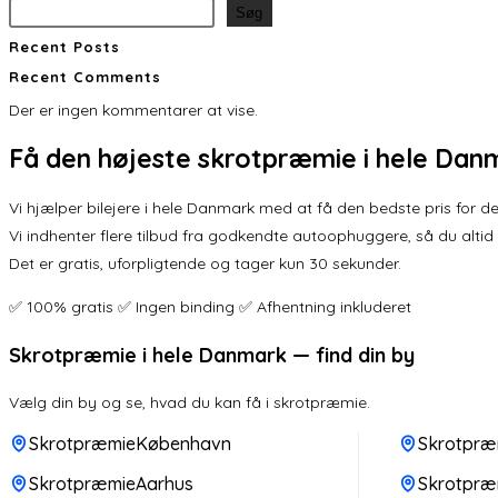
Søg
Recent Posts
Recent Comments
Der er ingen kommentarer at vise.
Få den
højeste skrotpræmie
i hele Dan
Vi hjælper bilejere i hele Danmark med at få den bedste pris for der
Vi indhenter flere tilbud fra godkendte autoophuggere, så du altid
Det er gratis, uforpligtende og tager kun 30 sekunder.
✅ 100% gratis ✅ Ingen binding ✅ Afhentning inkluderet
Skrotpræmie i hele Danmark — find din by
Vælg din by og se, hvad du kan få i skrotpræmie.
SkrotpræmieKøbenhavn
Skrotpræ
SkrotpræmieAarhus
Skrotpræ