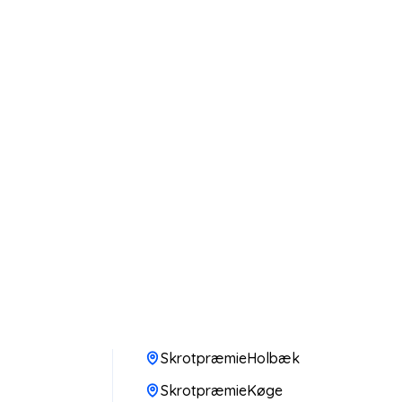
SkrotpræmieHolbæk
SkrotpræmieKøge