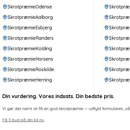
SkrotpræmieOdense
Skrotpræm
SkrotpræmieAalborg
Skrotpræm
SkrotpræmieEsbjerg
Skrotpræ
SkrotpræmieRanders
Skrotpr
SkrotpræmieKolding
Skrotpræ
SkrotpræmieHorsens
Skrotpræ
SkrotpræmieRoskilde
Skrotpræ
SkrotpræmieHerning
Skrotpræ
Din vurdering. Vores indsats. Din bedste pris.
Vi gør det nemt at få en god skrotpræmie — udfyld formularen, så k
Få 3 bud på din bil nu