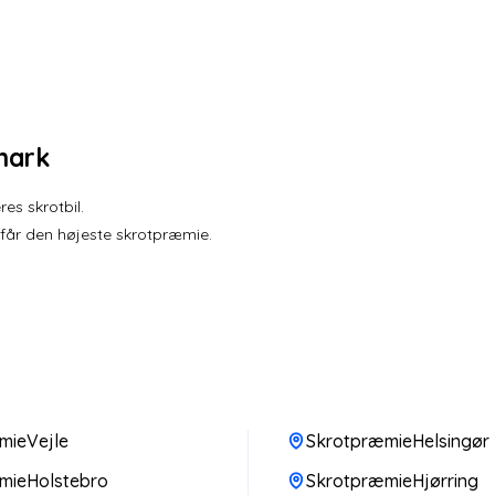
mark
es skrotbil.
 får den højeste skrotpræmie.
mieVejle
SkrotpræmieHelsingør
mieHolstebro
SkrotpræmieHjørring