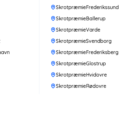
SkrotpræmieFrederikssund
SkrotpræmieBallerup
SkrotpræmieVarde
t
SkrotpræmieSvendborg
havn
SkrotpræmieFrederiksberg
SkrotpræmieGlostrup
v
SkrotpræmieHvidovre
SkrotpræmieRødovre