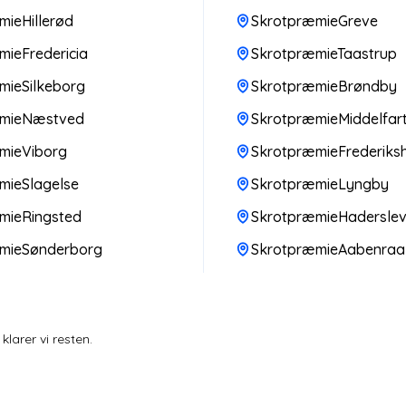
ieHillerød
SkrotpræmieGreve
ieFredericia
SkrotpræmieTaastrup
mieSilkeborg
SkrotpræmieBrøndby
æmieNæstved
SkrotpræmieMiddelfar
mieViborg
SkrotpræmieFrederiks
mieSlagelse
SkrotpræmieLyngby
mieRingsted
SkrotpræmieHadersle
mieSønderborg
SkrotpræmieAabenraa
larer vi resten.