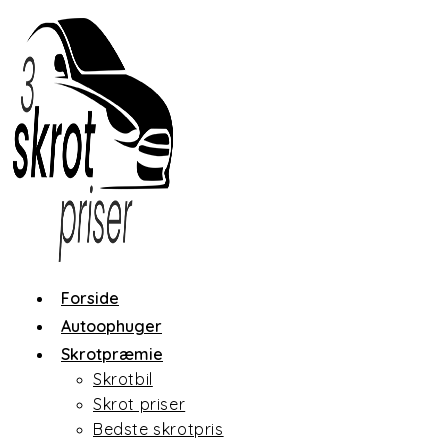
Skip
to
content
Forside
Autoophuger
Skrotpræmie
Skrotbil
Skrot priser
Bedste skrotpris