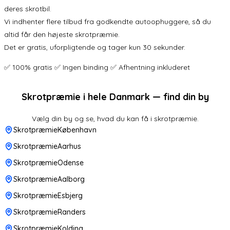
deres skrotbil.
Vi indhenter flere tilbud fra godkendte autoophuggere, så du
altid får den højeste skrotpræmie.
Det er gratis, uforpligtende og tager kun 30 sekunder.
✅ 100% gratis ✅ Ingen binding ✅ Afhentning inkluderet
Skrotpræmie i hele Danmark — find din by
Vælg din by og se, hvad du kan få i skrotpræmie.
SkrotpræmieKøbenhavn
SkrotpræmieAarhus
SkrotpræmieOdense
SkrotpræmieAalborg
SkrotpræmieEsbjerg
SkrotpræmieRanders
SkrotpræmieKolding