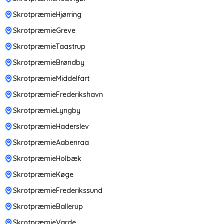
SkrotpræmieHjørring
SkrotpræmieGreve
SkrotpræmieTaastrup
SkrotpræmieBrøndby
SkrotpræmieMiddelfart
SkrotpræmieFrederikshavn
SkrotpræmieLyngby
SkrotpræmieHaderslev
SkrotpræmieAabenraa
SkrotpræmieHolbæk
SkrotpræmieKøge
SkrotpræmieFrederikssund
SkrotpræmieBallerup
SkrotpræmieVarde