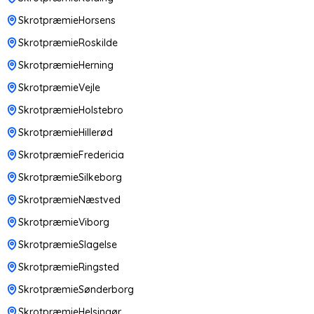
SkrotpræmieHorsens
SkrotpræmieRoskilde
SkrotpræmieHerning
SkrotpræmieVejle
SkrotpræmieHolstebro
SkrotpræmieHillerød
SkrotpræmieFredericia
SkrotpræmieSilkeborg
SkrotpræmieNæstved
SkrotpræmieViborg
SkrotpræmieSlagelse
SkrotpræmieRingsted
SkrotpræmieSønderborg
SkrotpræmieHelsingør