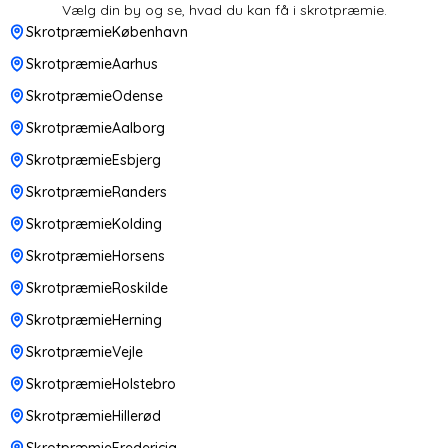
Vælg din by og se, hvad du kan få i skrotpræmie.
SkrotpræmieKøbenhavn
SkrotpræmieAarhus
SkrotpræmieOdense
SkrotpræmieAalborg
SkrotpræmieEsbjerg
SkrotpræmieRanders
SkrotpræmieKolding
SkrotpræmieHorsens
SkrotpræmieRoskilde
SkrotpræmieHerning
SkrotpræmieVejle
SkrotpræmieHolstebro
SkrotpræmieHillerød
SkrotpræmieFredericia