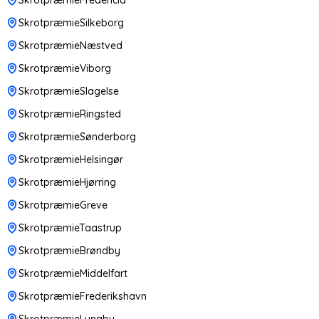
SkrotpræmieSilkeborg
SkrotpræmieNæstved
SkrotpræmieViborg
SkrotpræmieSlagelse
SkrotpræmieRingsted
SkrotpræmieSønderborg
SkrotpræmieHelsingør
SkrotpræmieHjørring
SkrotpræmieGreve
SkrotpræmieTaastrup
SkrotpræmieBrøndby
SkrotpræmieMiddelfart
SkrotpræmieFrederikshavn
SkrotpræmieLyngby