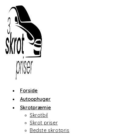
Skip
to
content
Forside
Autoophuger
Skrotpræmie
Skrotbil
Skrot priser
Bedste skrotpris