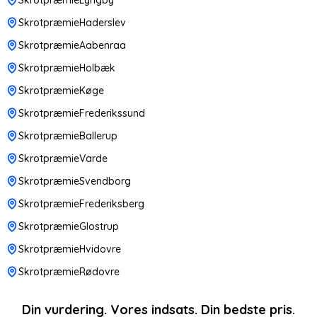
SkrotpræmieHaderslev
SkrotpræmieAabenraa
SkrotpræmieHolbæk
SkrotpræmieKøge
SkrotpræmieFrederikssund
SkrotpræmieBallerup
SkrotpræmieVarde
SkrotpræmieSvendborg
SkrotpræmieFrederiksberg
SkrotpræmieGlostrup
SkrotpræmieHvidovre
SkrotpræmieRødovre
Din vurdering. Vores indsats. Din bedste pris.