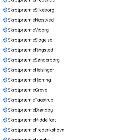
SkrotpræmieSilkeborg
SkrotpræmieNæstved
SkrotpræmieViborg
SkrotpræmieSlagelse
SkrotpræmieRingsted
SkrotpræmieSønderborg
SkrotpræmieHelsingør
SkrotpræmieHjørring
SkrotpræmieGreve
SkrotpræmieTaastrup
SkrotpræmieBrøndby
SkrotpræmieMiddelfart
SkrotpræmieFrederikshavn
SkrotpræmieLyngby