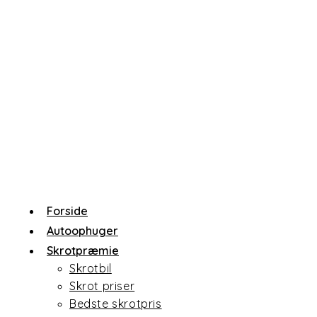
Skip
to
content
Forside
Autoophuger
Skrotpræmie
Skrotbil
Skrot priser
Bedste skrotpris