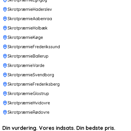
SkrotpræmieHaderslev
SkrotpræmieAabenraa
SkrotpræmieHolbæk
SkrotpræmieKøge
SkrotpræmieFrederikssund
SkrotpræmieBallerup
SkrotpræmieVarde
SkrotpræmieSvendborg
SkrotpræmieFrederiksberg
SkrotpræmieGlostrup
SkrotpræmieHvidovre
SkrotpræmieRødovre
Din vurdering. Vores indsats. Din bedste pris.