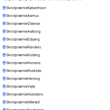
SkrotpræmieKøbenhavn
SkrotpræmieAarhus
SkrotpræmieOdense
SkrotpræmieAalborg
SkrotpræmieEsbjerg
SkrotpræmieRanders
SkrotpræmieKolding
SkrotpræmieHorsens
SkrotpræmieRoskilde
SkrotpræmieHerning
SkrotpræmieVejle
SkrotpræmieHolstebro
SkrotpræmieHillerød
SkrotpræmieFredericia