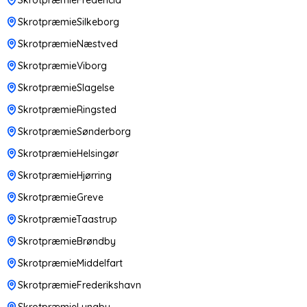
SkrotpræmieSilkeborg
SkrotpræmieNæstved
SkrotpræmieViborg
SkrotpræmieSlagelse
SkrotpræmieRingsted
SkrotpræmieSønderborg
SkrotpræmieHelsingør
SkrotpræmieHjørring
SkrotpræmieGreve
SkrotpræmieTaastrup
SkrotpræmieBrøndby
SkrotpræmieMiddelfart
SkrotpræmieFrederikshavn
SkrotpræmieLyngby