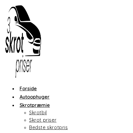
Skip
to
content
Forside
Autoophuger
Skrotpræmie
Skrotbil
Skrot priser
Bedste skrotpris