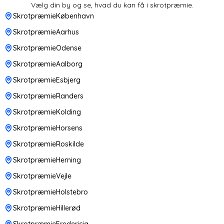
Vælg din by og se, hvad du kan få i skrotpræmie.
SkrotpræmieKøbenhavn
SkrotpræmieAarhus
SkrotpræmieOdense
SkrotpræmieAalborg
SkrotpræmieEsbjerg
SkrotpræmieRanders
SkrotpræmieKolding
SkrotpræmieHorsens
SkrotpræmieRoskilde
SkrotpræmieHerning
SkrotpræmieVejle
SkrotpræmieHolstebro
SkrotpræmieHillerød
SkrotpræmieFredericia