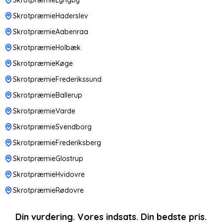
SkrotpræmieHaderslev
SkrotpræmieAabenraa
SkrotpræmieHolbæk
SkrotpræmieKøge
SkrotpræmieFrederikssund
SkrotpræmieBallerup
SkrotpræmieVarde
SkrotpræmieSvendborg
SkrotpræmieFrederiksberg
SkrotpræmieGlostrup
SkrotpræmieHvidovre
SkrotpræmieRødovre
Din vurdering. Vores indsats. Din bedste pris.