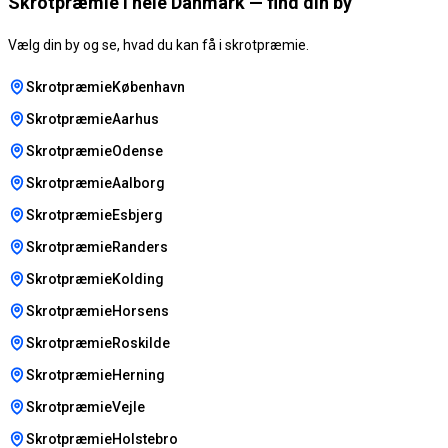
Skrotpræmie i hele Danmark — find din by
Vælg din by og se, hvad du kan få i skrotpræmie.
SkrotpræmieKøbenhavn
SkrotpræmieAarhus
SkrotpræmieOdense
SkrotpræmieAalborg
SkrotpræmieEsbjerg
SkrotpræmieRanders
SkrotpræmieKolding
SkrotpræmieHorsens
SkrotpræmieRoskilde
SkrotpræmieHerning
SkrotpræmieVejle
SkrotpræmieHolstebro