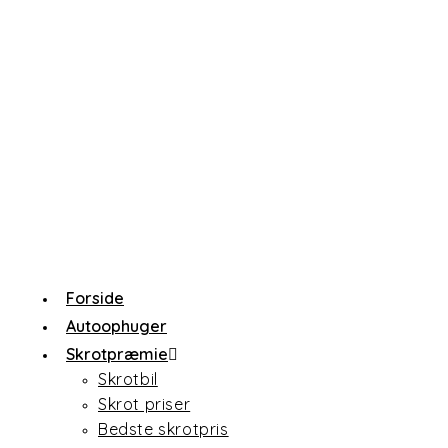
Skip
to
content
Forside
Autoophuger
Skrotpræmie
Skrotbil
Skrot priser
Bedste skrotpris