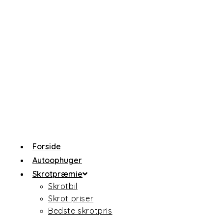
Skip
to
content
Forside
Autoophuger
Skrotpræmie
Skrotbil
Skrot priser
Bedste skrotpris