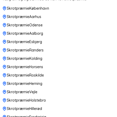
SkrotpræmieKøbenhavn
SkrotpræmieAarhus
SkrotpræmieOdense
SkrotpræmieAalborg
SkrotpræmieEsbjerg
SkrotpræmieRanders
SkrotpræmieKolding
SkrotpræmieHorsens
SkrotpræmieRoskilde
SkrotpræmieHerning
SkrotpræmieVejle
SkrotpræmieHolstebro
SkrotpræmieHillerød
SkrotpræmieFredericia