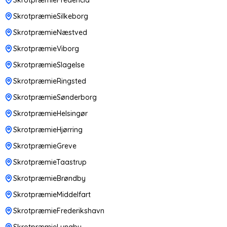
SkrotpræmieSilkeborg
SkrotpræmieNæstved
SkrotpræmieViborg
SkrotpræmieSlagelse
SkrotpræmieRingsted
SkrotpræmieSønderborg
SkrotpræmieHelsingør
SkrotpræmieHjørring
SkrotpræmieGreve
SkrotpræmieTaastrup
SkrotpræmieBrøndby
SkrotpræmieMiddelfart
SkrotpræmieFrederikshavn
SkrotpræmieLyngby