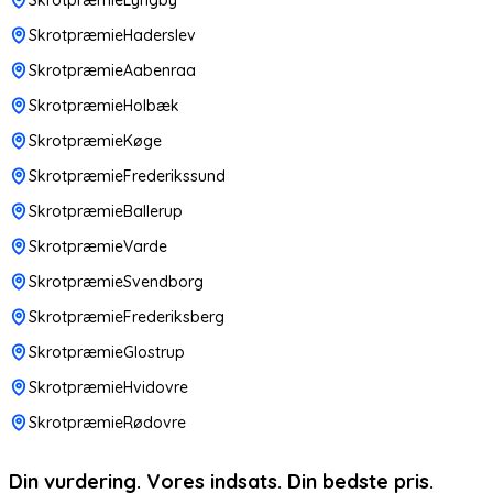
SkrotpræmieHaderslev
SkrotpræmieAabenraa
SkrotpræmieHolbæk
SkrotpræmieKøge
SkrotpræmieFrederikssund
SkrotpræmieBallerup
SkrotpræmieVarde
SkrotpræmieSvendborg
SkrotpræmieFrederiksberg
SkrotpræmieGlostrup
SkrotpræmieHvidovre
SkrotpræmieRødovre
Din vurdering. Vores indsats. Din bedste pris.