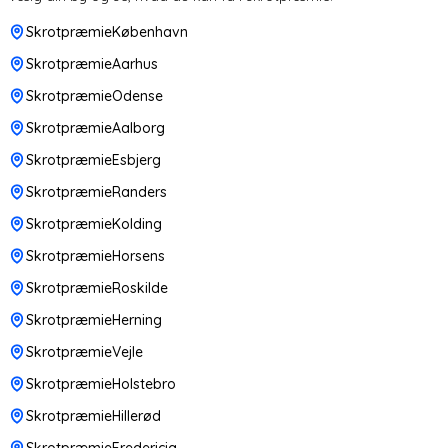
SkrotpræmieKøbenhavn
SkrotpræmieAarhus
SkrotpræmieOdense
SkrotpræmieAalborg
SkrotpræmieEsbjerg
SkrotpræmieRanders
SkrotpræmieKolding
SkrotpræmieHorsens
SkrotpræmieRoskilde
SkrotpræmieHerning
SkrotpræmieVejle
SkrotpræmieHolstebro
SkrotpræmieHillerød
SkrotpræmieFredericia