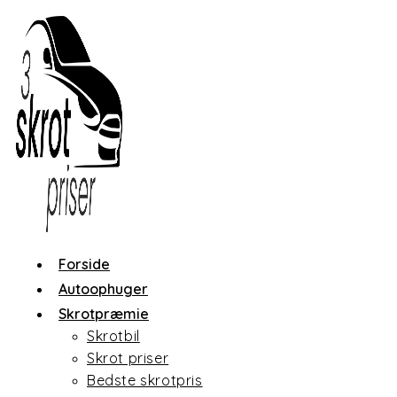
Skip
to
content
Forside
Autoophuger
Skrotpræmie
Skrotbil
Skrot priser
Bedste skrotpris