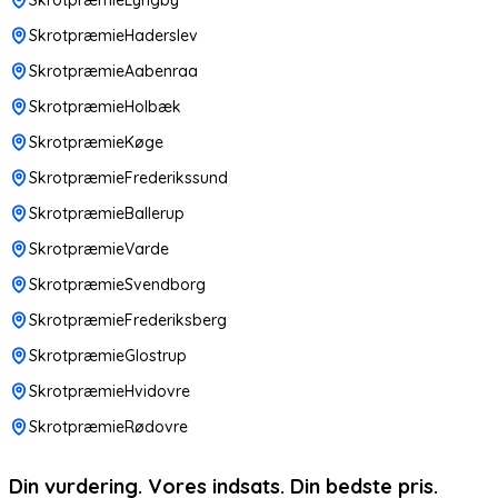
SkrotpræmieHaderslev
SkrotpræmieAabenraa
SkrotpræmieHolbæk
SkrotpræmieKøge
SkrotpræmieFrederikssund
SkrotpræmieBallerup
SkrotpræmieVarde
SkrotpræmieSvendborg
SkrotpræmieFrederiksberg
SkrotpræmieGlostrup
SkrotpræmieHvidovre
SkrotpræmieRødovre
Din vurdering. Vores indsats. Din bedste pris.