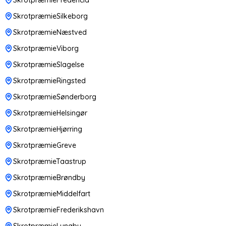
SkrotpræmieSilkeborg
SkrotpræmieNæstved
SkrotpræmieViborg
SkrotpræmieSlagelse
SkrotpræmieRingsted
SkrotpræmieSønderborg
SkrotpræmieHelsingør
SkrotpræmieHjørring
SkrotpræmieGreve
SkrotpræmieTaastrup
SkrotpræmieBrøndby
SkrotpræmieMiddelfart
SkrotpræmieFrederikshavn
SkrotpræmieLyngby