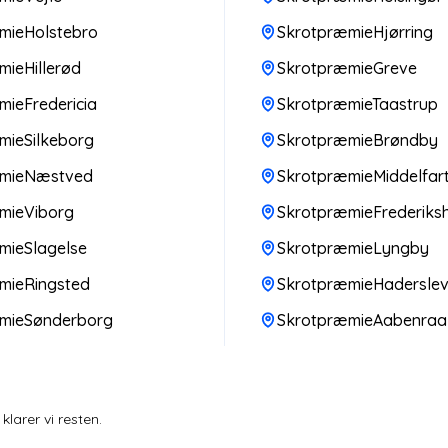
mieHolstebro
SkrotpræmieHjørring
ieHillerød
SkrotpræmieGreve
ieFredericia
SkrotpræmieTaastrup
mieSilkeborg
SkrotpræmieBrøndby
æmieNæstved
SkrotpræmieMiddelfar
mieViborg
SkrotpræmieFrederiks
mieSlagelse
SkrotpræmieLyngby
mieRingsted
SkrotpræmieHadersle
mieSønderborg
SkrotpræmieAabenraa
larer vi resten.