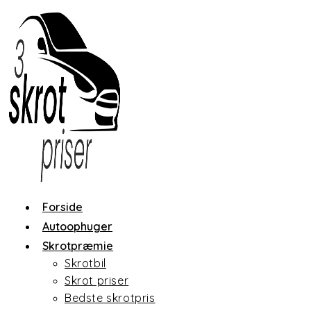
Skip
to
content
Forside
Autoophuger
Skrotpræmie
Skrotbil
Skrot priser
Bedste skrotpris