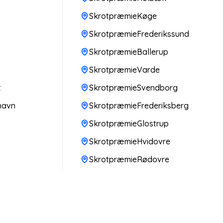
SkrotpræmieKøge
SkrotpræmieFrederikssund
SkrotpræmieBallerup
SkrotpræmieVarde
t
SkrotpræmieSvendborg
havn
SkrotpræmieFrederiksberg
SkrotpræmieGlostrup
v
SkrotpræmieHvidovre
SkrotpræmieRødovre