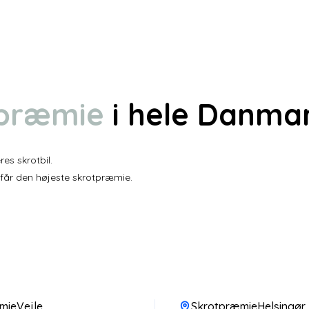
tpræmie
i hele Danma
es skrotbil.
 får den højeste skrotpræmie.
mieVejle
SkrotpræmieHelsingør