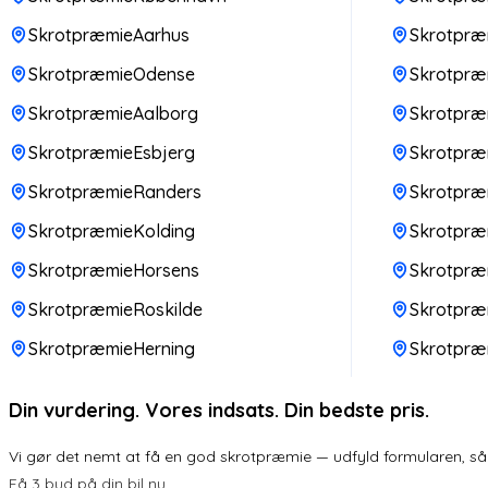
SkrotpræmieAarhus
Skrotpræ
SkrotpræmieOdense
Skrotpræm
SkrotpræmieAalborg
Skrotpræm
SkrotpræmieEsbjerg
Skrotpræ
SkrotpræmieRanders
Skrotpr
SkrotpræmieKolding
Skrotpræ
SkrotpræmieHorsens
Skrotpræ
SkrotpræmieRoskilde
Skrotpræ
SkrotpræmieHerning
Skrotpræ
Din vurdering. Vores indsats. Din bedste pris.
Vi gør det nemt at få en god skrotpræmie — udfyld formularen, så k
Få 3 bud på din bil nu