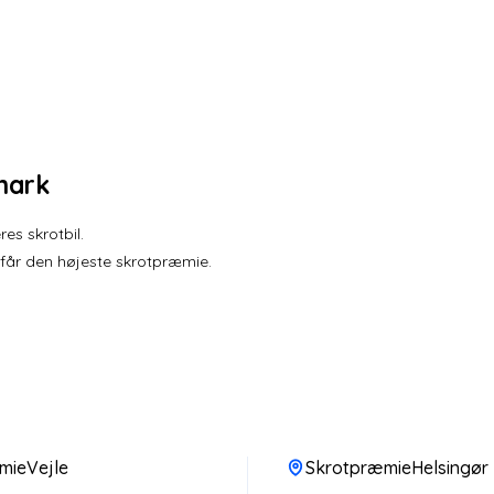
mark
es skrotbil.
 får den højeste skrotpræmie.
mieVejle
SkrotpræmieHelsingør