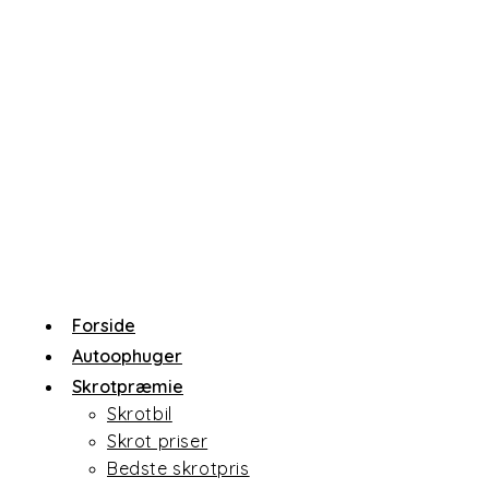
Skip
to
content
Forside
Autoophuger
Skrotpræmie
Skrotbil
Skrot priser
Bedste skrotpris