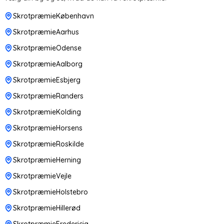
SkrotpræmieKøbenhavn
SkrotpræmieAarhus
SkrotpræmieOdense
SkrotpræmieAalborg
SkrotpræmieEsbjerg
SkrotpræmieRanders
SkrotpræmieKolding
SkrotpræmieHorsens
SkrotpræmieRoskilde
SkrotpræmieHerning
SkrotpræmieVejle
SkrotpræmieHolstebro
SkrotpræmieHillerød
SkrotpræmieFredericia