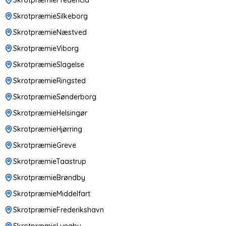
SkrotpræmieSilkeborg
SkrotpræmieNæstved
SkrotpræmieViborg
SkrotpræmieSlagelse
SkrotpræmieRingsted
SkrotpræmieSønderborg
SkrotpræmieHelsingør
SkrotpræmieHjørring
SkrotpræmieGreve
SkrotpræmieTaastrup
SkrotpræmieBrøndby
SkrotpræmieMiddelfart
SkrotpræmieFrederikshavn
SkrotpræmieLyngby