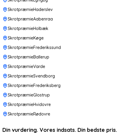
SkrotpræmieHaderslev
SkrotpræmieAabenraa
SkrotpræmieHolbæk
SkrotpræmieKøge
SkrotpræmieFrederikssund
SkrotpræmieBallerup
SkrotpræmieVarde
SkrotpræmieSvendborg
SkrotpræmieFrederiksberg
SkrotpræmieGlostrup
SkrotpræmieHvidovre
SkrotpræmieRødovre
Din vurdering. Vores indsats. Din bedste pris.