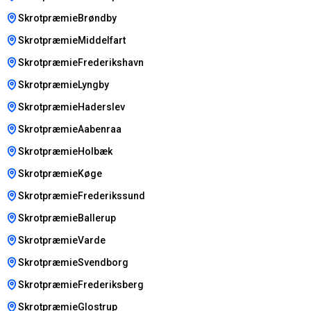
SkrotpræmieBrøndby
SkrotpræmieMiddelfart
SkrotpræmieFrederikshavn
SkrotpræmieLyngby
SkrotpræmieHaderslev
SkrotpræmieAabenraa
SkrotpræmieHolbæk
SkrotpræmieKøge
SkrotpræmieFrederikssund
SkrotpræmieBallerup
SkrotpræmieVarde
SkrotpræmieSvendborg
SkrotpræmieFrederiksberg
SkrotpræmieGlostrup