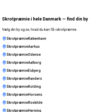
Skrotpræmie i hele Danmark — find din by
Vælg din by og se, hvad du kan få i skrotpræmie.
SkrotpræmieKøbenhavn
SkrotpræmieAarhus
SkrotpræmieOdense
SkrotpræmieAalborg
SkrotpræmieEsbjerg
SkrotpræmieRanders
SkrotpræmieKolding
SkrotpræmieHorsens
SkrotpræmieRoskilde
SkrotpræmieHerning