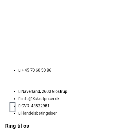
+ 45 70 60 50 86
Naverland, 2600 Glostrup
info@3skrotpriser.dk
CVR: 43522981
Handelsbetingelser
Ring til os