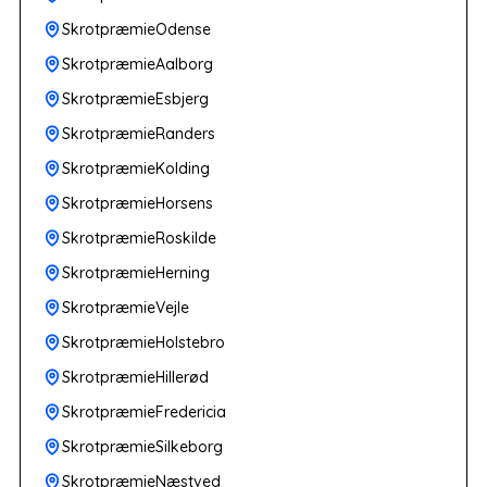
SkrotpræmieOdense
SkrotpræmieAalborg
SkrotpræmieEsbjerg
SkrotpræmieRanders
SkrotpræmieKolding
SkrotpræmieHorsens
SkrotpræmieRoskilde
SkrotpræmieHerning
SkrotpræmieVejle
SkrotpræmieHolstebro
SkrotpræmieHillerød
SkrotpræmieFredericia
SkrotpræmieSilkeborg
SkrotpræmieNæstved