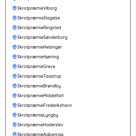
SkrotpræmieViborg
SkrotpræmieSlagelse
SkrotpræmieRingsted
SkrotpræmieSønderborg
SkrotpræmieHelsingør
SkrotpræmieHjørring
SkrotpræmieGreve
SkrotpræmieTaastrup
SkrotpræmieBrøndby
SkrotpræmieMiddelfart
SkrotpræmieFrederikshavn
SkrotpræmieLyngby
SkrotpræmieHaderslev
SkrotpræmieAabenraa