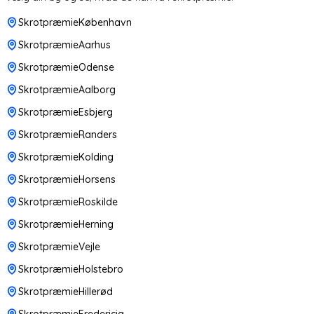
SkrotpræmieKøbenhavn
SkrotpræmieAarhus
SkrotpræmieOdense
SkrotpræmieAalborg
SkrotpræmieEsbjerg
SkrotpræmieRanders
SkrotpræmieKolding
SkrotpræmieHorsens
SkrotpræmieRoskilde
SkrotpræmieHerning
SkrotpræmieVejle
SkrotpræmieHolstebro
SkrotpræmieHillerød
SkrotpræmieFredericia