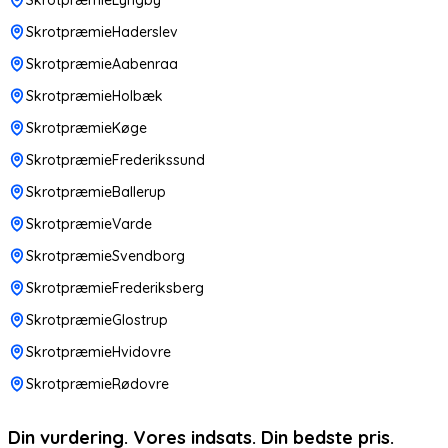
SkrotpræmieHaderslev
SkrotpræmieAabenraa
SkrotpræmieHolbæk
SkrotpræmieKøge
SkrotpræmieFrederikssund
SkrotpræmieBallerup
SkrotpræmieVarde
SkrotpræmieSvendborg
SkrotpræmieFrederiksberg
SkrotpræmieGlostrup
SkrotpræmieHvidovre
SkrotpræmieRødovre
Din vurdering. Vores indsats. Din bedste pris.