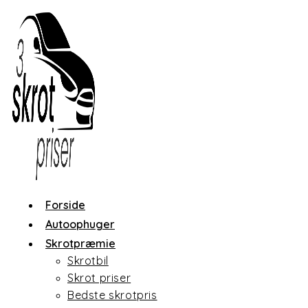
Skip
to
content
Forside
Autoophuger
Skrotpræmie
Skrotbil
Skrot priser
Bedste skrotpris