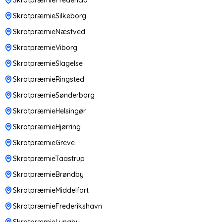
SkrotpræmieSilkeborg
SkrotpræmieNæstved
SkrotpræmieViborg
SkrotpræmieSlagelse
SkrotpræmieRingsted
SkrotpræmieSønderborg
SkrotpræmieHelsingør
SkrotpræmieHjørring
SkrotpræmieGreve
SkrotpræmieTaastrup
SkrotpræmieBrøndby
SkrotpræmieMiddelfart
SkrotpræmieFrederikshavn
SkrotpræmieLyngby