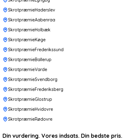
SkrotpræmieHaderslev
SkrotpræmieAabenraa
SkrotpræmieHolbæk
SkrotpræmieKøge
SkrotpræmieFrederikssund
SkrotpræmieBallerup
SkrotpræmieVarde
SkrotpræmieSvendborg
SkrotpræmieFrederiksberg
SkrotpræmieGlostrup
SkrotpræmieHvidovre
SkrotpræmieRødovre
Din vurdering. Vores indsats. Din bedste pris.