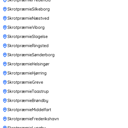
SkrotpræmieSilkeborg
SkrotpræmieNæstved
SkrotpræmieViborg
SkrotpræmieSlagelse
SkrotpræmieRingsted
SkrotpræmieSønderborg
SkrotpræmieHelsingør
SkrotpræmieHjørring
SkrotpræmieGreve
SkrotpræmieTaastrup
SkrotpræmieBrøndby
SkrotpræmieMiddelfart
SkrotpræmieFrederikshavn
SkrotpræmieLyngby