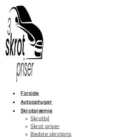
Skip
to
content
Forside
Autoophuger
Skrotpræmie
Skrotbil
Skrot priser
Bedste skrotpris