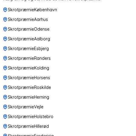
SkrotpræmieKøbenhavn
SkrotpræmieAarhus
SkrotpræmieOdense
SkrotpræmieAalborg
SkrotpræmieEsbjerg
SkrotpræmieRanders
SkrotpræmieKolding
SkrotpræmieHorsens
SkrotpræmieRoskilde
SkrotpræmieHerning
SkrotpræmieVejle
SkrotpræmieHolstebro
SkrotpræmieHillerød
SkrotpræmieFredericia