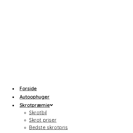
Skip
to
content
Forside
Autoophuger
Skrotpræmie
Skrotbil
Skrot priser
Bedste skrotpris