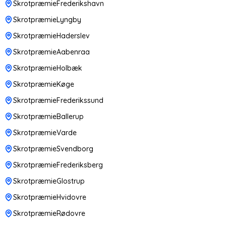
SkrotpræmieFrederikshavn
SkrotpræmieLyngby
SkrotpræmieHaderslev
SkrotpræmieAabenraa
SkrotpræmieHolbæk
SkrotpræmieKøge
SkrotpræmieFrederikssund
SkrotpræmieBallerup
SkrotpræmieVarde
SkrotpræmieSvendborg
SkrotpræmieFrederiksberg
SkrotpræmieGlostrup
SkrotpræmieHvidovre
SkrotpræmieRødovre