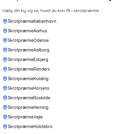
Vælg din by og se, hvad du kan få i skrotpræmie.
SkrotpræmieKøbenhavn
SkrotpræmieAarhus
SkrotpræmieOdense
SkrotpræmieAalborg
SkrotpræmieEsbjerg
SkrotpræmieRanders
SkrotpræmieKolding
SkrotpræmieHorsens
SkrotpræmieRoskilde
SkrotpræmieHerning
SkrotpræmieVejle
SkrotpræmieHolstebro