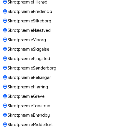
SkrotpræmieHillerød
SkrotpræmieFredericia
SkrotpræmieSilkeborg
SkrotpræmieNæstved
SkrotpræmieViborg
SkrotpræmieSlagelse
SkrotpræmieRingsted
SkrotpræmieSønderborg
SkrotpræmieHelsingør
SkrotpræmieHjørring
SkrotpræmieGreve
SkrotpræmieTaastrup
SkrotpræmieBrøndby
SkrotpræmieMiddelfart