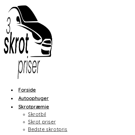
Skip
to
content
Forside
Autoophuger
Skrotpræmie
Skrotbil
Skrot priser
Bedste skrotpris