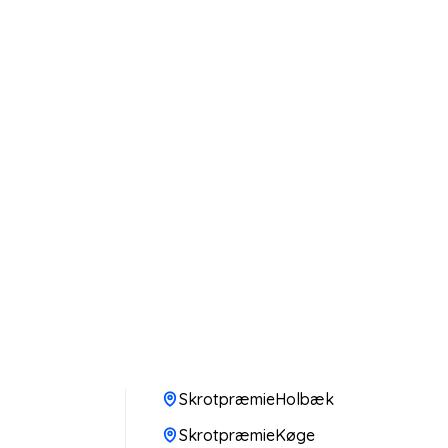
SkrotpræmieHolbæk
SkrotpræmieKøge