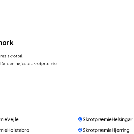
mark
es skrotbil.
 får den højeste skrotpræmie.
mieVejle
SkrotpræmieHelsingør
mieHolstebro
SkrotpræmieHjørring