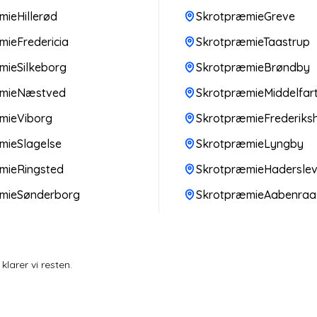
ieHillerød
SkrotpræmieGreve
ieFredericia
SkrotpræmieTaastrup
mieSilkeborg
SkrotpræmieBrøndby
æmieNæstved
SkrotpræmieMiddelfar
mieViborg
SkrotpræmieFrederiks
mieSlagelse
SkrotpræmieLyngby
mieRingsted
SkrotpræmieHadersle
mieSønderborg
SkrotpræmieAabenraa
larer vi resten.