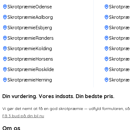
SkrotpræmieOdense
Skrotpræm
SkrotpræmieAalborg
Skrotpræm
SkrotpræmieEsbjerg
Skrotpræ
SkrotpræmieRanders
Skrotpr
SkrotpræmieKolding
Skrotpræ
SkrotpræmieHorsens
Skrotpræ
SkrotpræmieRoskilde
Skrotpræ
SkrotpræmieHerning
Skrotpræ
Din vurdering. Vores indsats. Din bedste pris.
Vi gør det nemt at få en god skrotpræmie — udfyld formularen, så k
Få 3 bud på din bil nu
Om os