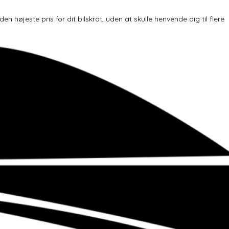
højeste pris for dit bilskrot, uden at skulle henvende dig til flere