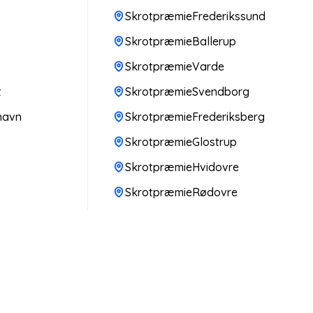
SkrotpræmieFrederikssund
SkrotpræmieBallerup
SkrotpræmieVarde
t
SkrotpræmieSvendborg
havn
SkrotpræmieFrederiksberg
SkrotpræmieGlostrup
v
SkrotpræmieHvidovre
SkrotpræmieRødovre