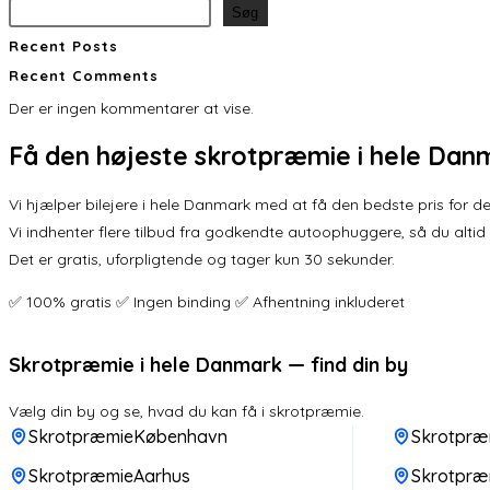
Søg
Recent Posts
Recent Comments
Der er ingen kommentarer at vise.
Få den
højeste skrotpræmie
i hele Dan
Vi hjælper bilejere i hele Danmark med at få den bedste pris for der
Vi indhenter flere tilbud fra godkendte autoophuggere, så du altid
Det er gratis, uforpligtende og tager kun 30 sekunder.
✅ 100% gratis ✅ Ingen binding ✅ Afhentning inkluderet
Skrotpræmie i hele Danmark — find din by
Vælg din by og se, hvad du kan få i skrotpræmie.
SkrotpræmieKøbenhavn
Skrotpræ
SkrotpræmieAarhus
Skrotpræ