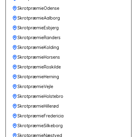
SkrotpræmieOdense
SkrotpræmieAalborg
SkrotpræmieEsbjerg
SkrotpræmieRanders
SkrotpræmieKolding
SkrotpræmieHorsens
SkrotpræmieRoskilde
SkrotpræmieHerning
SkrotpræmieVejle
SkrotpræmieHolstebro
SkrotpræmieHillerød
SkrotpræmieFredericia
SkrotpræmieSilkeborg
SkrotpræmieNæstved