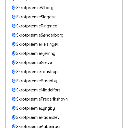
SkrotpræmieViborg
SkrotpræmieSlagelse
SkrotpræmieRingsted
SkrotpræmieSønderborg
SkrotpræmieHelsingør
SkrotpræmieHjørring
SkrotpræmieGreve
SkrotpræmieTaastrup
SkrotpræmieBrøndby
SkrotpræmieMiddelfart
SkrotpræmieFrederikshavn
SkrotpræmieLyngby
SkrotpræmieHaderslev
SkrotpræmieAabenraa