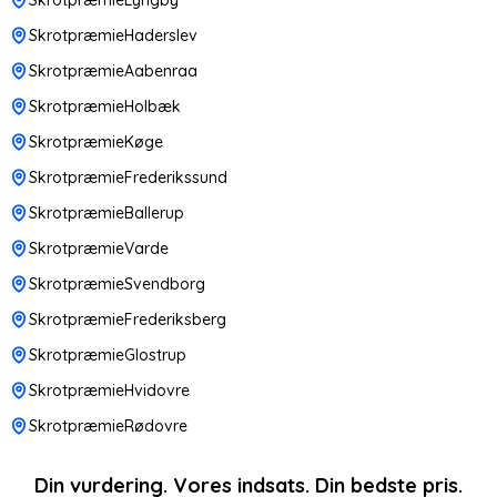
SkrotpræmieHaderslev
SkrotpræmieAabenraa
SkrotpræmieHolbæk
SkrotpræmieKøge
SkrotpræmieFrederikssund
SkrotpræmieBallerup
SkrotpræmieVarde
SkrotpræmieSvendborg
SkrotpræmieFrederiksberg
SkrotpræmieGlostrup
SkrotpræmieHvidovre
SkrotpræmieRødovre
Din vurdering. Vores indsats. Din bedste pris.