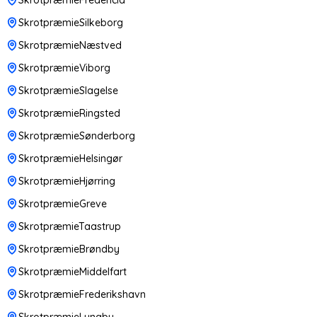
SkrotpræmieSilkeborg
SkrotpræmieNæstved
SkrotpræmieViborg
SkrotpræmieSlagelse
SkrotpræmieRingsted
SkrotpræmieSønderborg
SkrotpræmieHelsingør
SkrotpræmieHjørring
SkrotpræmieGreve
SkrotpræmieTaastrup
SkrotpræmieBrøndby
SkrotpræmieMiddelfart
SkrotpræmieFrederikshavn
SkrotpræmieLyngby