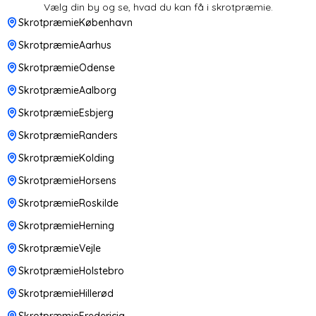
Vælg din by og se, hvad du kan få i skrotpræmie.
SkrotpræmieKøbenhavn
SkrotpræmieAarhus
SkrotpræmieOdense
SkrotpræmieAalborg
SkrotpræmieEsbjerg
SkrotpræmieRanders
SkrotpræmieKolding
SkrotpræmieHorsens
SkrotpræmieRoskilde
SkrotpræmieHerning
SkrotpræmieVejle
SkrotpræmieHolstebro
SkrotpræmieHillerød
SkrotpræmieFredericia