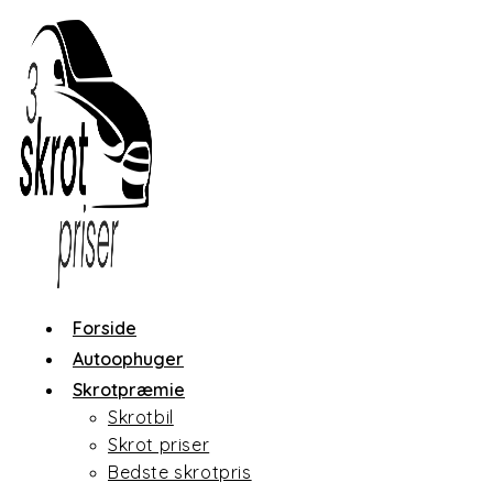
Skip
to
content
Forside
Autoophuger
Skrotpræmie
Skrotbil
Skrot priser
Bedste skrotpris