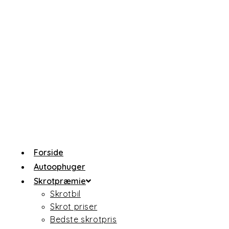
Skip
to
content
Forside
Autoophuger
Skrotpræmie
Skrotbil
Skrot priser
Bedste skrotpris