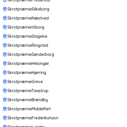
SkrotpræmieSilkeborg
SkrotpræmieNæstved
SkrotpræmieViborg
SkrotpræmieSlagelse
SkrotpræmieRingsted
SkrotpræmieSønderborg
SkrotpræmieHelsingør
SkrotpræmieHjørring
SkrotpræmieGreve
SkrotpræmieTaastrup
SkrotpræmieBrøndby
SkrotpræmieMiddelfart
SkrotpræmieFrederikshavn
SkrotpræmieLyngby