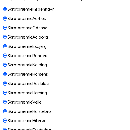
SkrotpræmieKøbenhavn
SkrotpræmieAarhus
SkrotpræmieOdense
SkrotpræmieAalborg
SkrotpræmieEsbjerg
SkrotpræmieRanders
SkrotpræmieKolding
SkrotpræmieHorsens
SkrotpræmieRoskilde
SkrotpræmieHerning
SkrotpræmieVejle
SkrotpræmieHolstebro
SkrotpræmieHillerød
SkrotpræmieFredericia