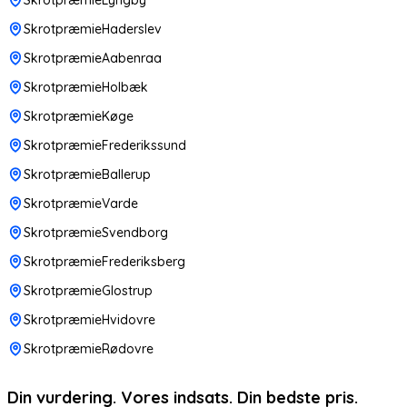
SkrotpræmieHaderslev
SkrotpræmieAabenraa
SkrotpræmieHolbæk
SkrotpræmieKøge
SkrotpræmieFrederikssund
SkrotpræmieBallerup
SkrotpræmieVarde
SkrotpræmieSvendborg
SkrotpræmieFrederiksberg
SkrotpræmieGlostrup
SkrotpræmieHvidovre
SkrotpræmieRødovre
Din vurdering. Vores indsats. Din bedste pris.