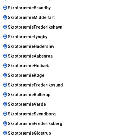
SkrotpræmieBrøndby
SkrotpræmieMiddelfart
SkrotpræmieFrederikshavn
SkrotpræmieLyngby
SkrotpræmieHaderslev
SkrotpræmieAabenraa
SkrotpræmieHolbæk
SkrotpræmieKøge
SkrotpræmieFrederikssund
SkrotpræmieBallerup
SkrotpræmieVarde
SkrotpræmieSvendborg
SkrotpræmieFrederiksberg
SkrotpræmieGlostrup