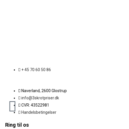
+ 45 70 60 50 86
Naverland, 2600 Glostrup
info@3skrotpriser.dk
CVR: 43522981
Handelsbetingelser
Ring til os