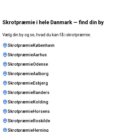
Skrotpræmie i hele Danmark — find din by
Vælg din by og se, hvad du kan få i skrotpræmie.
SkrotpræmieKøbenhavn
SkrotpræmieAarhus
SkrotpræmieOdense
SkrotpræmieAalborg
SkrotpræmieEsbjerg
SkrotpræmieRanders
SkrotpræmieKolding
SkrotpræmieHorsens
SkrotpræmieRoskilde
SkrotpræmieHerning