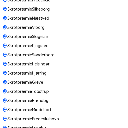
SkrotpræmieSilkeborg
SkrotpræmieNæstved
SkrotpræmieViborg
SkrotpræmieSlagelse
SkrotpræmieRingsted
SkrotpræmieSønderborg
SkrotpræmieHelsingør
SkrotpræmieHjørring
SkrotpræmieGreve
SkrotpræmieTaastrup
SkrotpræmieBrøndby
SkrotpræmieMiddelfart
SkrotpræmieFrederikshavn
SkrotpræmieLyngby