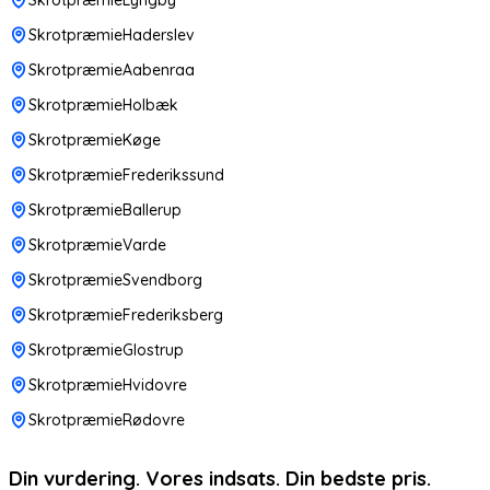
SkrotpræmieHaderslev
SkrotpræmieAabenraa
SkrotpræmieHolbæk
SkrotpræmieKøge
SkrotpræmieFrederikssund
SkrotpræmieBallerup
SkrotpræmieVarde
SkrotpræmieSvendborg
SkrotpræmieFrederiksberg
SkrotpræmieGlostrup
SkrotpræmieHvidovre
SkrotpræmieRødovre
Din vurdering. Vores indsats. Din bedste pris.