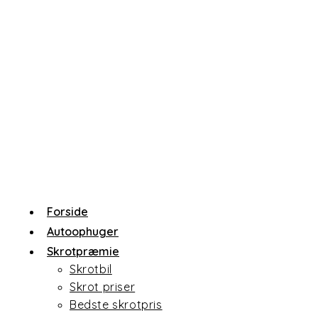
Skip
to
content
Forside
Autoophuger
Skrotpræmie
Skrotbil
Skrot priser
Bedste skrotpris