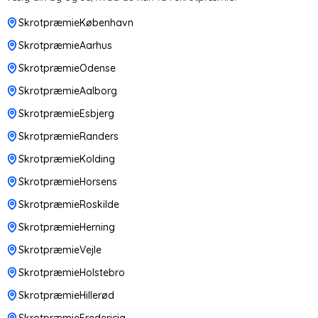
SkrotpræmieKøbenhavn
SkrotpræmieAarhus
SkrotpræmieOdense
SkrotpræmieAalborg
SkrotpræmieEsbjerg
SkrotpræmieRanders
SkrotpræmieKolding
SkrotpræmieHorsens
SkrotpræmieRoskilde
SkrotpræmieHerning
SkrotpræmieVejle
SkrotpræmieHolstebro
SkrotpræmieHillerød
SkrotpræmieFredericia