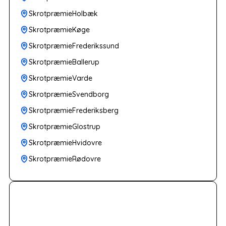
SkrotpræmieHolbæk
SkrotpræmieKøge
SkrotpræmieFrederikssund
SkrotpræmieBallerup
SkrotpræmieVarde
SkrotpræmieSvendborg
SkrotpræmieFrederiksberg
SkrotpræmieGlostrup
SkrotpræmieHvidovre
SkrotpræmieRødovre