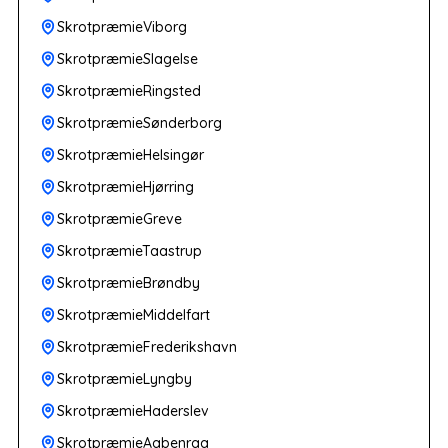
SkrotpræmieViborg
SkrotpræmieSlagelse
SkrotpræmieRingsted
SkrotpræmieSønderborg
SkrotpræmieHelsingør
SkrotpræmieHjørring
SkrotpræmieGreve
SkrotpræmieTaastrup
SkrotpræmieBrøndby
SkrotpræmieMiddelfart
SkrotpræmieFrederikshavn
SkrotpræmieLyngby
SkrotpræmieHaderslev
SkrotpræmieAabenraa