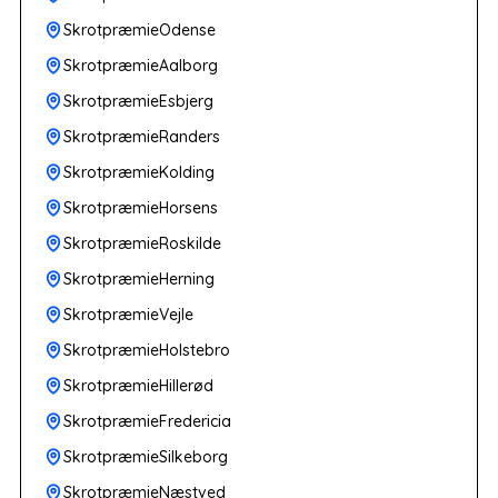
SkrotpræmieOdense
SkrotpræmieAalborg
SkrotpræmieEsbjerg
SkrotpræmieRanders
SkrotpræmieKolding
SkrotpræmieHorsens
SkrotpræmieRoskilde
SkrotpræmieHerning
SkrotpræmieVejle
SkrotpræmieHolstebro
SkrotpræmieHillerød
SkrotpræmieFredericia
SkrotpræmieSilkeborg
SkrotpræmieNæstved