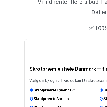
Vi indhenter flere tilbud 
Det er
✅ 100%
Skrotpræmie i hele Danmark — fin
Vælg din by og se, hvad du kan få i skrotpræmi
SkrotpræmieKøbenhavn
S
SkrotpræmieAarhus
S