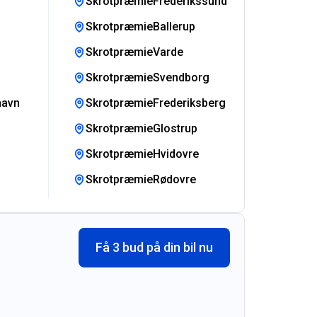
SkrotpræmieFrederikssund
SkrotpræmieBallerup
SkrotpræmieVarde
SkrotpræmieSvendborg
havn
SkrotpræmieFrederiksberg
SkrotpræmieGlostrup
SkrotpræmieHvidovre
SkrotpræmieRødovre
Få 3 bud på din bil nu