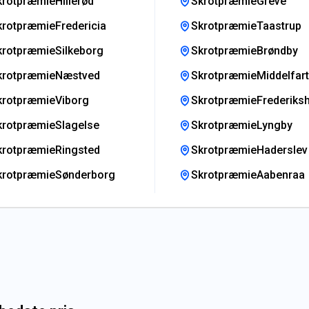
krotpræmieHillerød
SkrotpræmieGreve
krotpræmieFredericia
SkrotpræmieTaastrup
krotpræmieSilkeborg
SkrotpræmieBrøndby
krotpræmieNæstved
SkrotpræmieMiddelfart
krotpræmieViborg
SkrotpræmieFrederiks
krotpræmieSlagelse
SkrotpræmieLyngby
krotpræmieRingsted
SkrotpræmieHaderslev
krotpræmieSønderborg
SkrotpræmieAabenraa