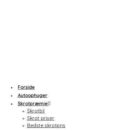
Forside
Autoophuger
Skrotpræmie
Skrotbil
Skrot priser
Bedste skrotpris