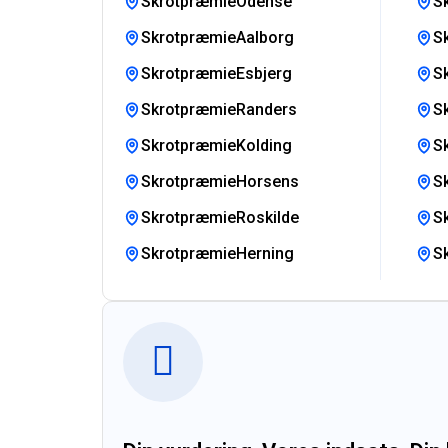
SkrotpræmieOdense
S
SkrotpræmieAalborg
S
SkrotpræmieEsbjerg
S
SkrotpræmieRanders
S
SkrotpræmieKolding
S
SkrotpræmieHorsens
S
SkrotpræmieRoskilde
S
SkrotpræmieHerning
S