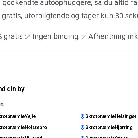
fra godkendte autoophuggere, så du altid f
 gratis, uforpligtende og tager kun 30 se
 gratis ✅ Ingen binding ✅ Afhentning ink
d din by
e.
krotpræmieVejle
SkrotpræmieHelsingør
krotpræmieHolstebro
SkrotpræmieHjørring