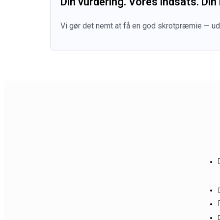
Din vurdering. Vores indsats. Din 
Vi gør det nemt at få en god skrotpræmie — udfy