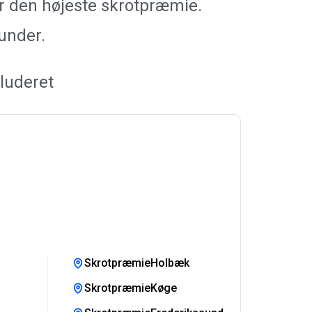
år den højeste skrotpræmie.
kunder.
luderet
SkrotpræmieHolbæk
SkrotpræmieKøge