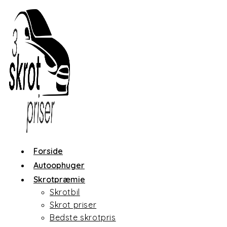
Skip
to
content
Forside
Autoophuger
Skrotpræmie
Skrotbil
Skrot priser
Bedste skrotpris