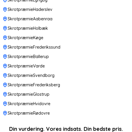
SkrotpræmieHaderslev
SkrotpræmieAabenraa
SkrotpræmieHolbæk
SkrotpræmieKøge
SkrotpræmieFrederikssund
SkrotpræmieBallerup
SkrotpræmieVarde
SkrotpræmieSvendborg
SkrotpræmieFrederiksberg
SkrotpræmieGlostrup
SkrotpræmieHvidovre
SkrotpræmieRødovre
Din vurdering. Vores indsats. Din bedste pris.