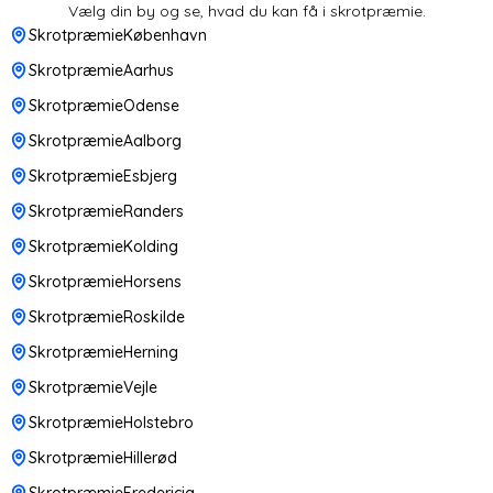
Vælg din by og se, hvad du kan få i skrotpræmie.
SkrotpræmieKøbenhavn
SkrotpræmieAarhus
SkrotpræmieOdense
SkrotpræmieAalborg
SkrotpræmieEsbjerg
SkrotpræmieRanders
SkrotpræmieKolding
SkrotpræmieHorsens
SkrotpræmieRoskilde
SkrotpræmieHerning
SkrotpræmieVejle
SkrotpræmieHolstebro
SkrotpræmieHillerød
SkrotpræmieFredericia