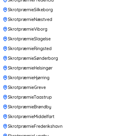
SkrotpræmieSilkeborg
SkrotpræmieNæstved
SkrotpræmieViborg
SkrotpræmieSlagelse
SkrotpræmieRingsted
SkrotpræmieSønderborg
SkrotpræmieHelsingør
SkrotpræmieHjørring
SkrotpræmieGreve
SkrotpræmieTaastrup
SkrotpræmieBrøndby
SkrotpræmieMiddelfart
SkrotpræmieFrederikshavn
SkrotpræmieLyngby