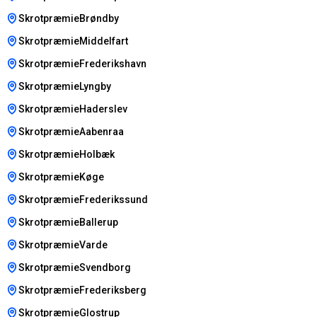
SkrotpræmieBrøndby
SkrotpræmieMiddelfart
SkrotpræmieFrederikshavn
SkrotpræmieLyngby
SkrotpræmieHaderslev
SkrotpræmieAabenraa
SkrotpræmieHolbæk
SkrotpræmieKøge
SkrotpræmieFrederikssund
SkrotpræmieBallerup
SkrotpræmieVarde
SkrotpræmieSvendborg
SkrotpræmieFrederiksberg
SkrotpræmieGlostrup