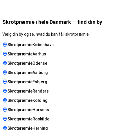
Skrotpræmie i hele Danmark — find din by
Vælg din by og se, hvad du kan få i skrotpræmie.
SkrotpræmieKøbenhavn
SkrotpræmieAarhus
SkrotpræmieOdense
SkrotpræmieAalborg
SkrotpræmieEsbjerg
SkrotpræmieRanders
SkrotpræmieKolding
SkrotpræmieHorsens
SkrotpræmieRoskilde
SkrotpræmieHerning