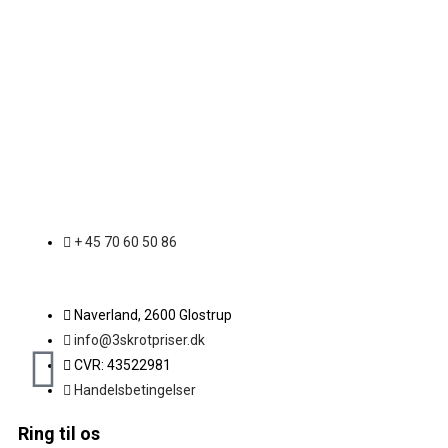
+ 45 70 60 50 86
Naverland, 2600 Glostrup
info@3skrotpriser.dk
CVR: 43522981
Handelsbetingelser
Ring til os