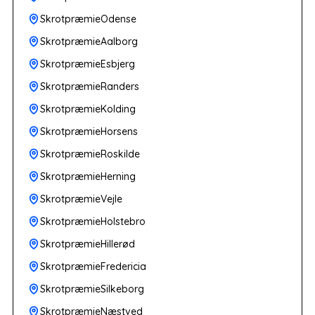
SkrotpræmieOdense
SkrotpræmieAalborg
SkrotpræmieEsbjerg
SkrotpræmieRanders
SkrotpræmieKolding
SkrotpræmieHorsens
SkrotpræmieRoskilde
SkrotpræmieHerning
SkrotpræmieVejle
SkrotpræmieHolstebro
SkrotpræmieHillerød
SkrotpræmieFredericia
SkrotpræmieSilkeborg
SkrotpræmieNæstved