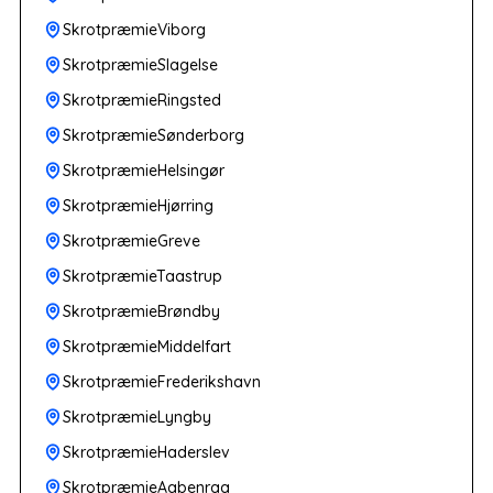
SkrotpræmieViborg
SkrotpræmieSlagelse
SkrotpræmieRingsted
SkrotpræmieSønderborg
SkrotpræmieHelsingør
SkrotpræmieHjørring
SkrotpræmieGreve
SkrotpræmieTaastrup
SkrotpræmieBrøndby
SkrotpræmieMiddelfart
SkrotpræmieFrederikshavn
SkrotpræmieLyngby
SkrotpræmieHaderslev
SkrotpræmieAabenraa