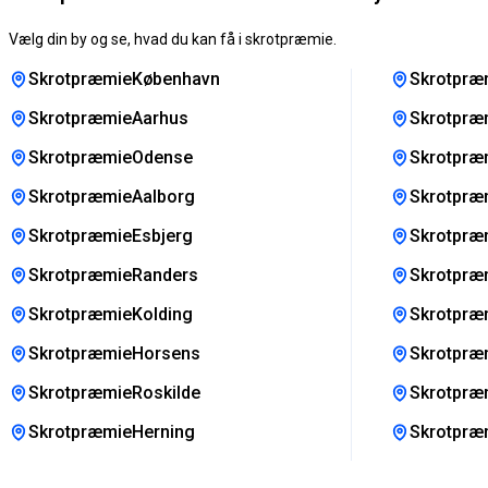
Vælg din by og se, hvad du kan få i skrotpræmie.
SkrotpræmieKøbenhavn
Skrotpræ
SkrotpræmieAarhus
Skrotpræ
SkrotpræmieOdense
Skrotpræm
SkrotpræmieAalborg
Skrotpræm
SkrotpræmieEsbjerg
Skrotpræ
SkrotpræmieRanders
Skrotpræ
SkrotpræmieKolding
Skrotpræ
SkrotpræmieHorsens
Skrotpræ
SkrotpræmieRoskilde
Skrotpræ
SkrotpræmieHerning
Skrotpræ