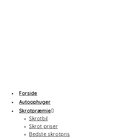
Forside
Autoophuger
Skrotpræmie
Skrotbil
Skrot priser
Bedste skrotpris