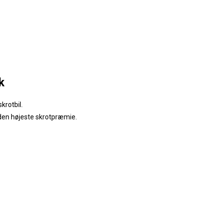
k
krotbil.
 den højeste skrotpræmie.