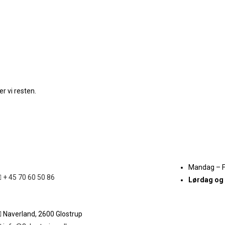
r vi resten.
Mandag – 
+ 45 70 60 50 86
Lørdag og
Naverland, 2600 Glostrup