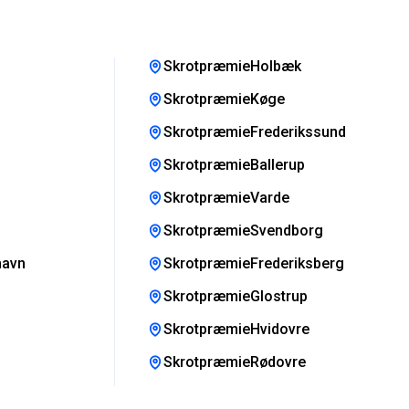
SkrotpræmieHolbæk
SkrotpræmieKøge
SkrotpræmieFrederikssund
SkrotpræmieBallerup
SkrotpræmieVarde
SkrotpræmieSvendborg
havn
SkrotpræmieFrederiksberg
SkrotpræmieGlostrup
SkrotpræmieHvidovre
SkrotpræmieRødovre