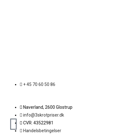
+ 45 70 60 50 86
Naverland, 2600 Glostrup
info@3skrotpriser.dk
CVR: 43522981
Handelsbetingelser