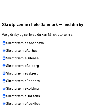
Skrotpræmie i hele Danmark — find din by
Vælg din by og se, hvad du kan få i skrotpræmie.
SkrotpræmieKøbenhavn
SkrotpræmieAarhus
SkrotpræmieOdense
SkrotpræmieAalborg
SkrotpræmieEsbjerg
SkrotpræmieRanders
SkrotpræmieKolding
SkrotpræmieHorsens
SkrotpræmieRoskilde