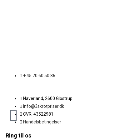
+ 45 70 60 50 86
Naverland, 2600 Glostrup
info@3skrotpriser.dk
CVR: 43522981
Handelsbetingelser
Ring til os