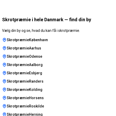
Skrotpræmie i hele Danmark — find din by
Vælg din by og se, hvad du kan få i skrotpræmie.
SkrotpræmieKøbenhavn
SkrotpræmieAarhus
SkrotpræmieOdense
SkrotpræmieAalborg
SkrotpræmieEsbjerg
SkrotpræmieRanders
SkrotpræmieKolding
SkrotpræmieHorsens
SkrotpræmieRoskilde
SkrotpræmieHerning