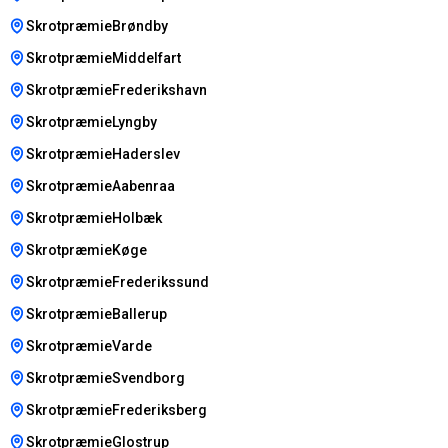
SkrotpræmieBrøndby
SkrotpræmieMiddelfart
SkrotpræmieFrederikshavn
SkrotpræmieLyngby
SkrotpræmieHaderslev
SkrotpræmieAabenraa
SkrotpræmieHolbæk
SkrotpræmieKøge
SkrotpræmieFrederikssund
SkrotpræmieBallerup
SkrotpræmieVarde
SkrotpræmieSvendborg
SkrotpræmieFrederiksberg
SkrotpræmieGlostrup