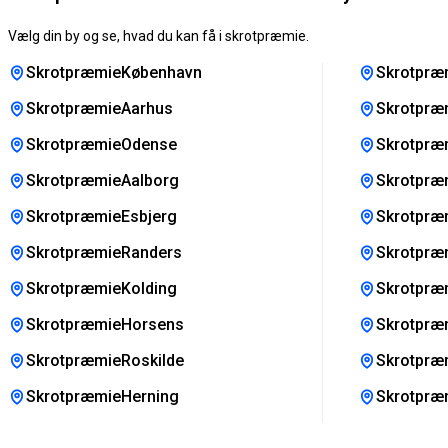
Vælg din by og se, hvad du kan få i skrotpræmie.
SkrotpræmieKøbenhavn
Skrotpræ
SkrotpræmieAarhus
Skrotpræ
SkrotpræmieOdense
Skrotpræm
SkrotpræmieAalborg
Skrotpræm
SkrotpræmieEsbjerg
Skrotpræ
SkrotpræmieRanders
Skrotpræ
SkrotpræmieKolding
Skrotpræ
SkrotpræmieHorsens
Skrotpræ
SkrotpræmieRoskilde
Skrotpræ
SkrotpræmieHerning
Skrotpræ