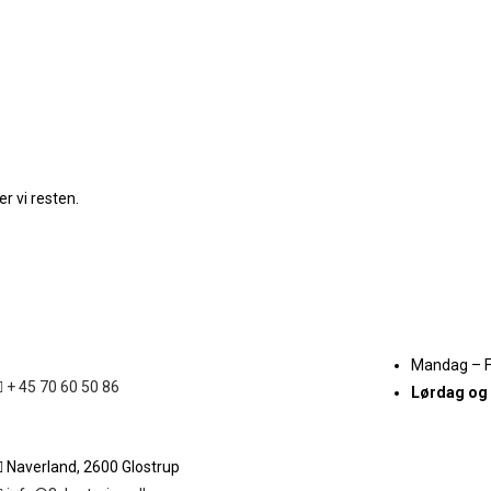
r vi resten.
Mandag – 
+ 45 70 60 50 86
Lørdag og
Naverland, 2600 Glostrup