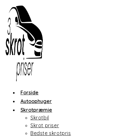
Skip
to
content
Forside
Autoophuger
Skrotpræmie
Skrotbil
Skrot priser
Bedste skrotpris