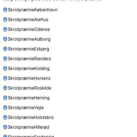
SkrotpræmieKøbenhavn
SkrotpræmieAarhus
SkrotpræmieOdense
SkrotpræmieAalborg
SkrotpræmieEsbjerg
SkrotpræmieRanders
SkrotpræmieKolding
SkrotpræmieHorsens
SkrotpræmieRoskilde
SkrotpræmieHerning
SkrotpræmieVejle
SkrotpræmieHolstebro
SkrotpræmieHillerød
SkrotpræmieFredericia