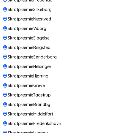
SkrotpræmieSilkeborg
SkrotpræmieNæstved
SkrotpræmieViborg
SkrotpræmieSlagelse
SkrotpræmieRingsted
SkrotpræmieSønderborg
SkrotpræmieHelsingør
SkrotpræmieHjørring
SkrotpræmieGreve
SkrotpræmieTaastrup
SkrotpræmieBrøndby
SkrotpræmieMiddelfart
SkrotpræmieFrederikshavn
SkrotpræmieLyngby