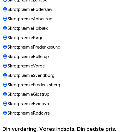
SkrotpræmieHaderslev
SkrotpræmieAabenraa
SkrotpræmieHolbæk
SkrotpræmieKøge
SkrotpræmieFrederikssund
SkrotpræmieBallerup
SkrotpræmieVarde
SkrotpræmieSvendborg
SkrotpræmieFrederiksberg
SkrotpræmieGlostrup
SkrotpræmieHvidovre
SkrotpræmieRødovre
Din vurdering. Vores indsats. Din bedste pris.