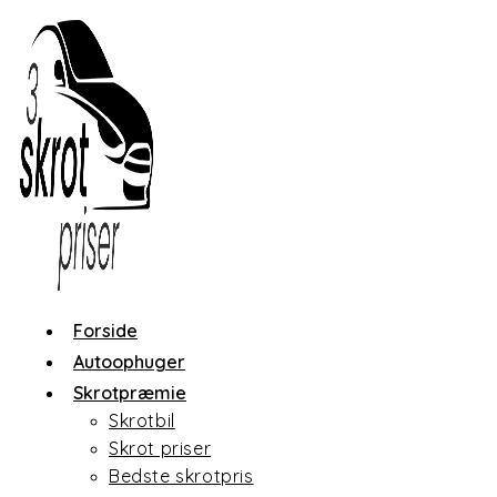
Skip
to
content
Forside
Autoophuger
Skrotpræmie
Skrotbil
Skrot priser
Bedste skrotpris