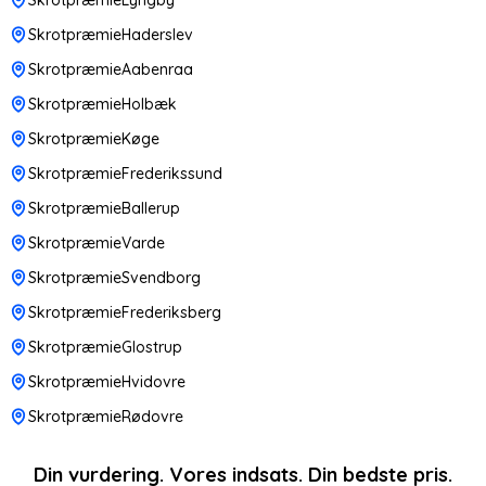
SkrotpræmieHaderslev
SkrotpræmieAabenraa
SkrotpræmieHolbæk
SkrotpræmieKøge
SkrotpræmieFrederikssund
SkrotpræmieBallerup
SkrotpræmieVarde
SkrotpræmieSvendborg
SkrotpræmieFrederiksberg
SkrotpræmieGlostrup
SkrotpræmieHvidovre
SkrotpræmieRødovre
Din vurdering. Vores indsats. Din bedste pris.