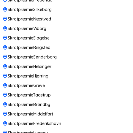
SkrotpræmieSilkeborg
SkrotpræmieNæstved
SkrotpræmieViborg
SkrotpræmieSlagelse
SkrotpræmieRingsted
SkrotpræmieSønderborg
SkrotpræmieHelsingør
SkrotpræmieHjørring
SkrotpræmieGreve
SkrotpræmieTaastrup
SkrotpræmieBrøndby
SkrotpræmieMiddelfart
SkrotpræmieFrederikshavn
SkrotpræmieLyngby