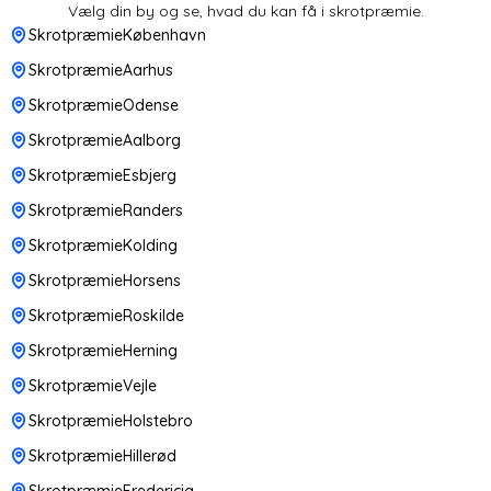
Vælg din by og se, hvad du kan få i skrotpræmie.
SkrotpræmieKøbenhavn
SkrotpræmieAarhus
SkrotpræmieOdense
SkrotpræmieAalborg
SkrotpræmieEsbjerg
SkrotpræmieRanders
SkrotpræmieKolding
SkrotpræmieHorsens
SkrotpræmieRoskilde
SkrotpræmieHerning
SkrotpræmieVejle
SkrotpræmieHolstebro
SkrotpræmieHillerød
SkrotpræmieFredericia