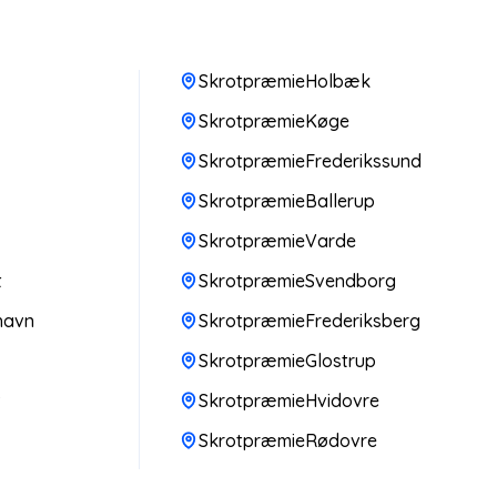
SkrotpræmieHolbæk
SkrotpræmieKøge
SkrotpræmieFrederikssund
SkrotpræmieBallerup
SkrotpræmieVarde
t
SkrotpræmieSvendborg
havn
SkrotpræmieFrederiksberg
SkrotpræmieGlostrup
v
SkrotpræmieHvidovre
SkrotpræmieRødovre