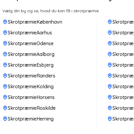
Vælg din by og se, hvad du kan få i skrotpræmie.
SkrotpræmieKøbenhavn
Skrotpræ
SkrotpræmieAarhus
Skrotpræ
SkrotpræmieOdense
Skrotpræm
SkrotpræmieAalborg
Skrotpræm
SkrotpræmieEsbjerg
Skrotpræ
SkrotpræmieRanders
Skrotpr
SkrotpræmieKolding
Skrotpræ
SkrotpræmieHorsens
Skrotpræ
SkrotpræmieRoskilde
Skrotpræ
SkrotpræmieHerning
Skrotpræ