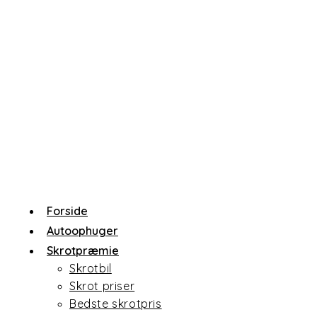
Skip
to
content
Forside
Autoophuger
Skrotpræmie
Skrotbil
Skrot priser
Bedste skrotpris