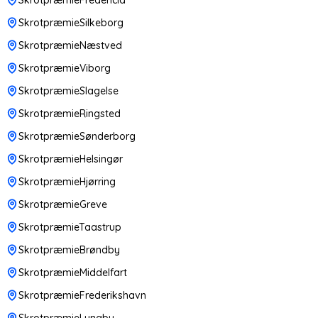
SkrotpræmieSilkeborg
SkrotpræmieNæstved
SkrotpræmieViborg
SkrotpræmieSlagelse
SkrotpræmieRingsted
SkrotpræmieSønderborg
SkrotpræmieHelsingør
SkrotpræmieHjørring
SkrotpræmieGreve
SkrotpræmieTaastrup
SkrotpræmieBrøndby
SkrotpræmieMiddelfart
SkrotpræmieFrederikshavn
SkrotpræmieLyngby