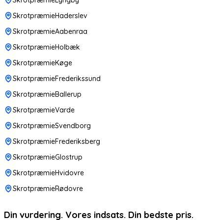
SkrotpræmieHaderslev
SkrotpræmieAabenraa
SkrotpræmieHolbæk
SkrotpræmieKøge
SkrotpræmieFrederikssund
SkrotpræmieBallerup
SkrotpræmieVarde
SkrotpræmieSvendborg
SkrotpræmieFrederiksberg
SkrotpræmieGlostrup
SkrotpræmieHvidovre
SkrotpræmieRødovre
Din vurdering. Vores indsats. Din bedste pris.