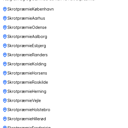
SkrotpræmieKøbenhavn
SkrotpræmieAarhus
SkrotpræmieOdense
SkrotpræmieAalborg
SkrotpræmieEsbjerg
SkrotpræmieRanders
SkrotpræmieKolding
SkrotpræmieHorsens
SkrotpræmieRoskilde
SkrotpræmieHerning
SkrotpræmieVejle
SkrotpræmieHolstebro
SkrotpræmieHillerød
SkrotpræmieFredericia