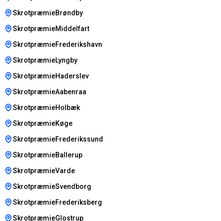
SkrotpræmieBrøndby
SkrotpræmieMiddelfart
SkrotpræmieFrederikshavn
SkrotpræmieLyngby
SkrotpræmieHaderslev
SkrotpræmieAabenraa
SkrotpræmieHolbæk
SkrotpræmieKøge
SkrotpræmieFrederikssund
SkrotpræmieBallerup
SkrotpræmieVarde
SkrotpræmieSvendborg
SkrotpræmieFrederiksberg
SkrotpræmieGlostrup