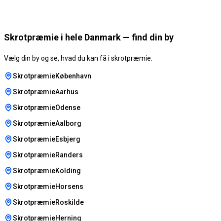
Skrotpræmie i hele Danmark — find din by
Vælg din by og se, hvad du kan få i skrotpræmie.
SkrotpræmieKøbenhavn
SkrotpræmieAarhus
SkrotpræmieOdense
SkrotpræmieAalborg
SkrotpræmieEsbjerg
SkrotpræmieRanders
SkrotpræmieKolding
SkrotpræmieHorsens
SkrotpræmieRoskilde
SkrotpræmieHerning