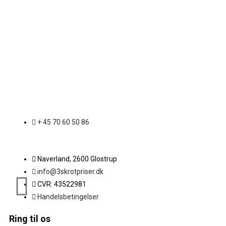
+ 45 70 60 50 86
Naverland, 2600 Glostrup
info@3skrotpriser.dk
CVR: 43522981
Handelsbetingelser
Ring til os