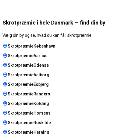
Skrotpræmie i hele Danmark — find din by
Vælg din by og se, hvad du kan få i skrotpræmie.
SkrotpræmieKøbenhavn
SkrotpræmieAarhus
SkrotpræmieOdense
SkrotpræmieAalborg
SkrotpræmieEsbjerg
SkrotpræmieRanders
SkrotpræmieKolding
SkrotpræmieHorsens
SkrotpræmieRoskilde
SkrotpræmieHerning