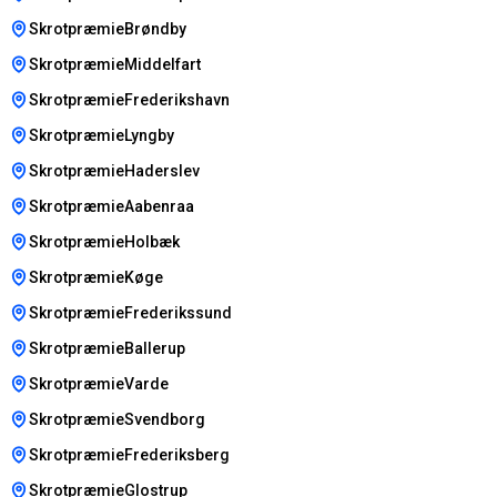
SkrotpræmieBrøndby
SkrotpræmieMiddelfart
SkrotpræmieFrederikshavn
SkrotpræmieLyngby
SkrotpræmieHaderslev
SkrotpræmieAabenraa
SkrotpræmieHolbæk
SkrotpræmieKøge
SkrotpræmieFrederikssund
SkrotpræmieBallerup
SkrotpræmieVarde
SkrotpræmieSvendborg
SkrotpræmieFrederiksberg
SkrotpræmieGlostrup