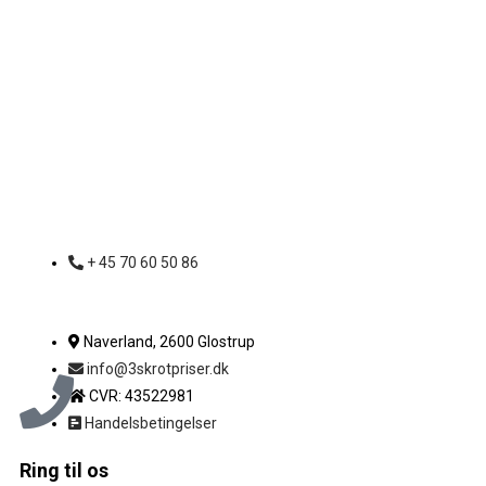
+ 45 70 60 50 86
Naverland, 2600 Glostrup
info@3skrotpriser.dk
CVR: 43522981
Handelsbetingelser
Ring til os