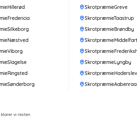
ieHillerød
SkrotpræmieGreve
ieFredericia
SkrotpræmieTaastrup
mieSilkeborg
SkrotpræmieBrøndby
æmieNæstved
SkrotpræmieMiddelfar
mieViborg
SkrotpræmieFrederiks
mieSlagelse
SkrotpræmieLyngby
mieRingsted
SkrotpræmieHadersle
mieSønderborg
SkrotpræmieAabenraa
larer vi resten.