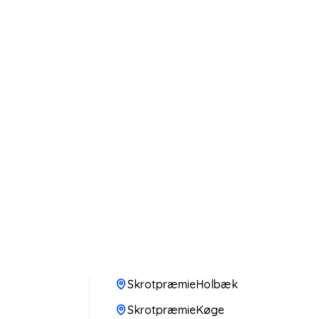
SkrotpræmieHolbæk
SkrotpræmieKøge