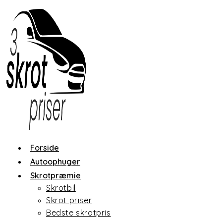
Skip
to
content
Forside
Autoophuger
Skrotpræmie
Skrotbil
Skrot priser
Bedste skrotpris