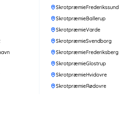
SkrotpræmieFrederikssund
SkrotpræmieBallerup
SkrotpræmieVarde
t
SkrotpræmieSvendborg
havn
SkrotpræmieFrederiksberg
SkrotpræmieGlostrup
v
SkrotpræmieHvidovre
SkrotpræmieRødovre