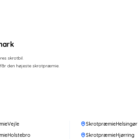
mark
es skrotbil.
 får den højeste skrotpræmie.
mieVejle
SkrotpræmieHelsingør
mieHolstebro
SkrotpræmieHjørring