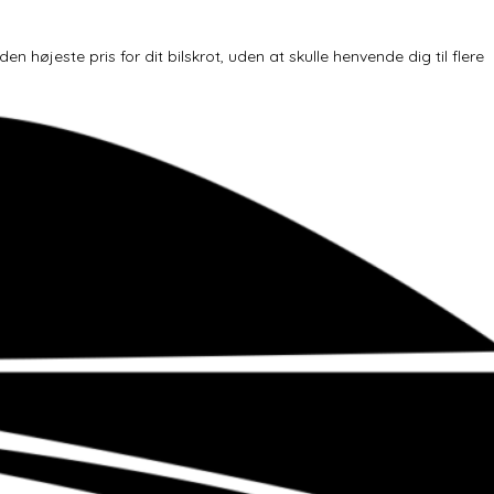
højeste pris for dit bilskrot, uden at skulle henvende dig til flere