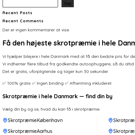
Søg
Recent Posts
Recent Comments
Der er ingen kommentarer at vise.
Få den
højeste skrotpræmie
i hele Dan
Vi hjælper bilejere i hele Danmark med at få den bedste pris for der
Vi indhenter flere tilbud fra godkendte autoophuggere, så du altid
Det er gratis, uforpligtende og tager kun 30 sekunder.
✅ 100% gratis ✅ Ingen binding ✅ Afhentning inkluderet
Skrotpræmie i hele Danmark — find din by
Vælg din by og se, hvad du kan få i skrotpræmie.
SkrotpræmieKøbenhavn
Skrotpræ
SkrotpræmieAarhus
Skrotpræ