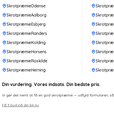
SkrotpræmieOdense
Skrotpræm
SkrotpræmieAalborg
Skrotpræm
SkrotpræmieEsbjerg
Skrotpræ
SkrotpræmieRanders
Skrotpr
SkrotpræmieKolding
Skrotpræ
SkrotpræmieHorsens
Skrotpræ
SkrotpræmieRoskilde
Skrotpræ
SkrotpræmieHerning
Skrotpræ
Din vurdering. Vores indsats. Din bedste pris.
Vi gør det nemt at få en god skrotpræmie — udfyld formularen, så k
Få 3 bud på din bil nu