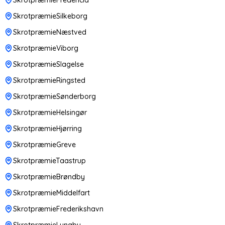
SkrotpræmieSilkeborg
SkrotpræmieNæstved
SkrotpræmieViborg
SkrotpræmieSlagelse
SkrotpræmieRingsted
SkrotpræmieSønderborg
SkrotpræmieHelsingør
SkrotpræmieHjørring
SkrotpræmieGreve
SkrotpræmieTaastrup
SkrotpræmieBrøndby
SkrotpræmieMiddelfart
SkrotpræmieFrederikshavn
SkrotpræmieLyngby