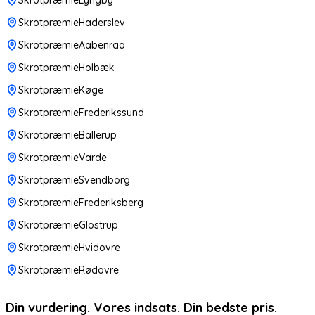
SkrotpræmieHaderslev
SkrotpræmieAabenraa
SkrotpræmieHolbæk
SkrotpræmieKøge
SkrotpræmieFrederikssund
SkrotpræmieBallerup
SkrotpræmieVarde
SkrotpræmieSvendborg
SkrotpræmieFrederiksberg
SkrotpræmieGlostrup
SkrotpræmieHvidovre
SkrotpræmieRødovre
Din vurdering. Vores indsats. Din bedste pris.