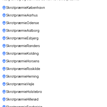
SkrotpræmieKøbenhavn
SkrotpræmieAarhus
SkrotpræmieOdense
SkrotpræmieAalborg
SkrotpræmieEsbjerg
SkrotpræmieRanders
SkrotpræmieKolding
SkrotpræmieHorsens
SkrotpræmieRoskilde
SkrotpræmieHerning
SkrotpræmieVejle
SkrotpræmieHolstebro
SkrotpræmieHillerød
SkrotpræmieFredericia