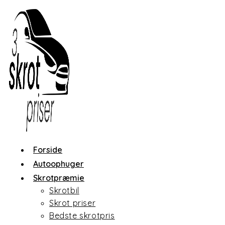
Skip
to
content
Forside
Autoophuger
Skrotpræmie
Skrotbil
Skrot priser
Bedste skrotpris