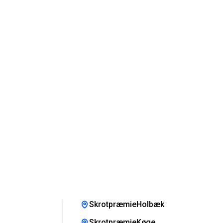
SkrotpræmieHolbæk
SkrotpræmieKøge