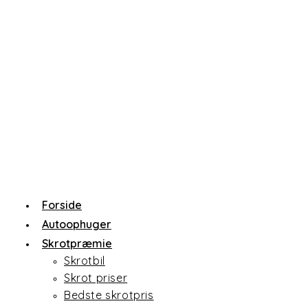
Skip
to
content
Forside
Autoophuger
Skrotpræmie
Skrotbil
Skrot priser
Bedste skrotpris