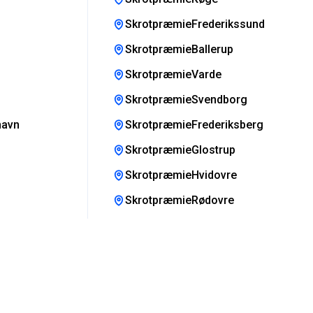
SkrotpræmieFrederikssund
SkrotpræmieBallerup
SkrotpræmieVarde
SkrotpræmieSvendborg
havn
SkrotpræmieFrederiksberg
SkrotpræmieGlostrup
SkrotpræmieHvidovre
SkrotpræmieRødovre