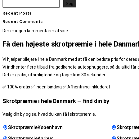
Søg
Recent Posts
Recent Comments
Der er ingen kommentarer at vise.
Få den
højeste skrotpræmie
i hele Danmar
Vi hjælper bilejere i hele Danmark med at få den bedste pris for deres s
Vi indhenter flere tilbud fra godkendte autoophuggere, så du altid får
Det er gratis, uforpligtende og tager kun 30 sekunder.
✅ 100% gratis ✅ Ingen binding ✅ Afhentning inkluderet
Skrotpræmie i hele Danmark — find din by
Vælg din by og se, hvad du kan få i skrotpræmie.
SkrotpræmieKøbenhavn
Skrotpræ
SkrotpræmieAarhus
Skrotpræ