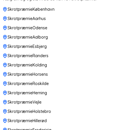
SkrotpræmieKøbenhavn
SkrotpræmieAarhus
SkrotpræmieOdense
SkrotpræmieAalborg
SkrotpræmieEsbjerg
SkrotpræmieRanders
SkrotpræmieKolding
SkrotpræmieHorsens
SkrotpræmieRoskilde
SkrotpræmieHerning
SkrotpræmieVejle
SkrotpræmieHolstebro
SkrotpræmieHillerød
SkrotpræmieFredericia