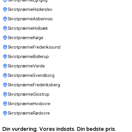
SkrotpræmieHaderslev
SkrotpræmieAabenraa
SkrotpræmieHolbæk
SkrotpræmieKøge
SkrotpræmieFrederikssund
SkrotpræmieBallerup
SkrotpræmieVarde
SkrotpræmieSvendborg
SkrotpræmieFrederiksberg
SkrotpræmieGlostrup
SkrotpræmieHvidovre
SkrotpræmieRødovre
Din vurdering. Vores indsats. Din bedste pris.