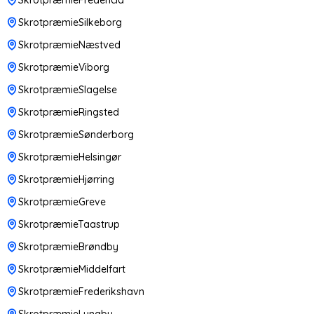
SkrotpræmieSilkeborg
SkrotpræmieNæstved
SkrotpræmieViborg
SkrotpræmieSlagelse
SkrotpræmieRingsted
SkrotpræmieSønderborg
SkrotpræmieHelsingør
SkrotpræmieHjørring
SkrotpræmieGreve
SkrotpræmieTaastrup
SkrotpræmieBrøndby
SkrotpræmieMiddelfart
SkrotpræmieFrederikshavn
SkrotpræmieLyngby