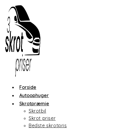
Skip
to
content
Forside
Autoophuger
Skrotpræmie
Skrotbil
Skrot priser
Bedste skrotpris