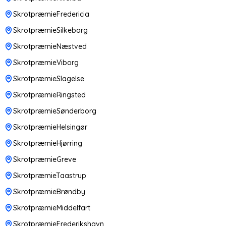
SkrotpræmieFredericia
SkrotpræmieSilkeborg
SkrotpræmieNæstved
SkrotpræmieViborg
SkrotpræmieSlagelse
SkrotpræmieRingsted
SkrotpræmieSønderborg
SkrotpræmieHelsingør
SkrotpræmieHjørring
SkrotpræmieGreve
SkrotpræmieTaastrup
SkrotpræmieBrøndby
SkrotpræmieMiddelfart
SkrotpræmieFrederikshavn