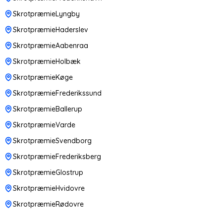
SkrotpræmieLyngby
SkrotpræmieHaderslev
SkrotpræmieAabenraa
SkrotpræmieHolbæk
SkrotpræmieKøge
SkrotpræmieFrederikssund
SkrotpræmieBallerup
SkrotpræmieVarde
SkrotpræmieSvendborg
SkrotpræmieFrederiksberg
SkrotpræmieGlostrup
SkrotpræmieHvidovre
SkrotpræmieRødovre