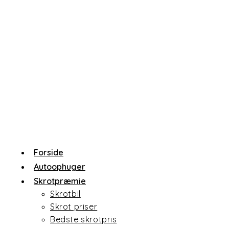
Skip
to
content
Forside
Autoophuger
Skrotpræmie
Skrotbil
Skrot priser
Bedste skrotpris