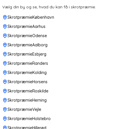
Vælg din by og se, hvad du kan få i skrotpræmie.
SkrotpræmieKøbenhavn
SkrotpræmieAarhus
SkrotpræmieOdense
SkrotpræmieAalborg
SkrotpræmieEsbjerg
SkrotpræmieRanders
SkrotpræmieKolding
SkrotpræmieHorsens
SkrotpræmieRoskilde
SkrotpræmieHerning
SkrotpræmieVejle
SkrotpræmieHolstebro
SkrotpræmieHillerød